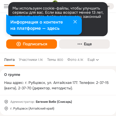
Войти
Мы используем cookie-файлы, чтобы улучшить
сервисы для вас. Если ваш возраст менее 13 лет,
настроить cookie-файлы должен ваш законный
представитель.
Больше информации
Информация о контенте
Детско-юношеский Дом культуры
Разрешить все
Настроить
на платформе — здесь
"Черемушки"
Подписаться
Еще
Лента
Участники
Темы
Фото
Ещё
1.1K
800
4.1K
Дополнительная
О группе
колонка
Наш адрес: г. Рубцовск, ул. Алтайская 177. Телефон: 2-37-15 
(вахта), 2-37-70 (директор, методисты).
Администратор:
Евгения Вибе (Снисарь)
г. Рубцовск (Алтайский край)