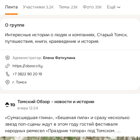
Лента
Участники
Темы
Фото
Ещё
3.2K
23K
35K
Дополнительная
О группе
колонка
Интересные истории о людях и компаниях, Старый Томск, 
путешествия, книги, краеведение и история.
Администратор:
Елена Фаткулина
https://obzor.city
+7 3822 90 20 19
г. Томск
Томский Обзор - новости и истории
вчера 12:24
«Сумасшедшая глина», «Бешеная пила» и сразу несколько 
звезд поп-сцены ждут в этом году гостей фестиваля 
народных ремесел «Праздник топора» под Томском.
 ...