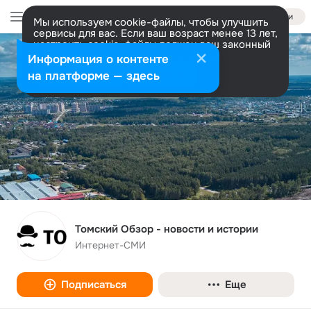
Войти
Мы используем cookie-файлы, чтобы улучшить
сервисы для вас. Если ваш возраст менее 13 лет,
настроить cookie-файлы должен ваш законный
представитель.
Больше информации
Информация о контенте
Разрешить все
Настроить
на платформе — здесь
Томский Обзор - новости и истории
Интернет-СМИ
Подписаться
Еще