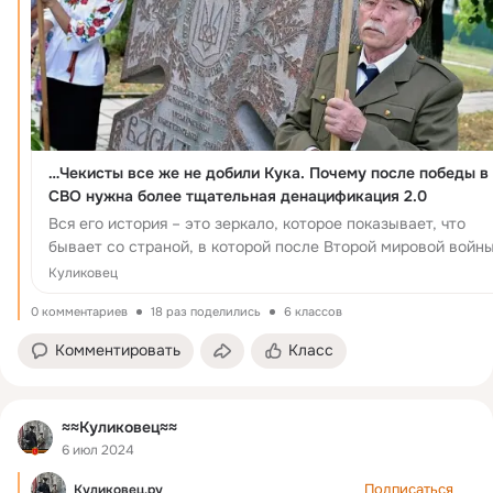
…Чекисты все же не добили Кука. Почему после победы в
СВО нужна более тщательная денацификация 2.0
Вся его история – это зеркало, которое показывает, что
бывает со страной, в которой после Второй мировой войн
не была до конца проведена дена...
Куликовец
0 комментариев
18 раз поделились
6 классов
Комментировать
Класс
≈≈Куликовец≈≈
6 июл 2024
Подписаться
Куликовец.ру