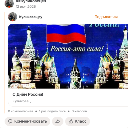
≈≈Куликовец≈≈
12 июн 2025
Подписаться
Куликовец.ру
С Днём России!
Куликовец
0 комментариев
1 раз поделились
0 классов
Комментировать
Класс