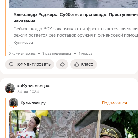
Александр Роджерс: Субботняя проповедь. Преступление
наказание
Сейчас, когда ВСУ заканчиваются, фронт сыпется, киевски
режим остаётся без поставок оружия и финансовой помощ
а часы истории отсчитывают последние месяцы
Куликовец
существования чубат...
0 комментариев
9 раз поделились
4 класса
Комментировать
Класс
≈≈Куликовец≈≈
24 авг 2024
Подписаться
Куликовец.ру