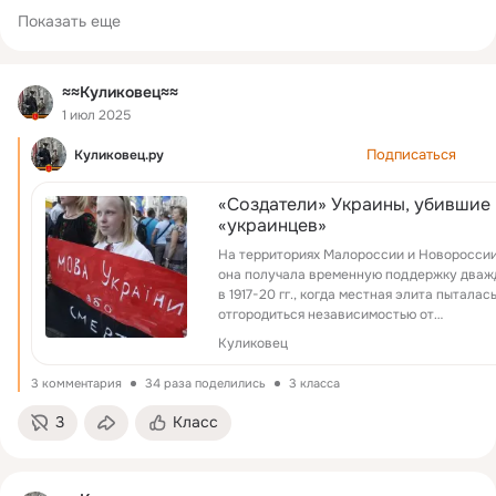
Подписывайтесь на каналы сайта 
kulikovets.ru
Показать еще
в Telegram 
http://t.me/Kulikovec
≈≈Куликовец≈≈
в ВК 
https://vk.com/kulikovec_ru
1 июл 2025
Подписаться
Куликовец.ру
в ОК 

«Создатели» Украины, убившие
в Facebook 
https://facebook.com/groups/255897231634645
«украинцев»
в Twitter 
https://twitter.com/_Kulikovec?s=09
На территориях Малороссии и Новоросси
она получала временную поддержку дваж
в 1917-20 гг., когда местная элита пыталас
отгородиться независимостью от
большевиков, и после 1991 года, когда
Куликовец
местной...
3 комментария
34 раза поделились
3 класса
3
Класс