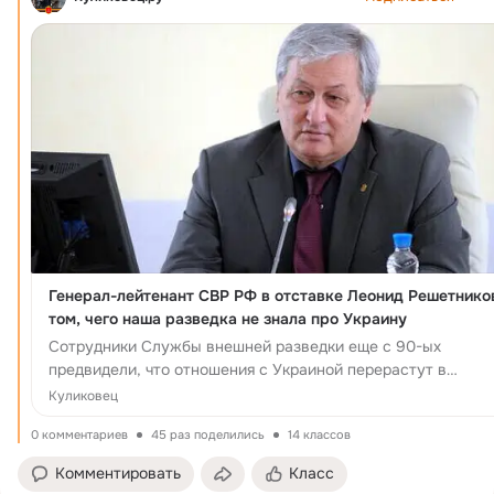
Генерал-лейтенант СВР РФ в отставке Леонид Решетнико
том, чего наша разведка не знала про Украину
Сотрудники Службы внешней разведки еще с 90-ых
предвидели, что отношения с Украиной перерастут в
кровавый военный конфликт, но по информации...
Куликовец
0 комментариев
45 раз поделились
14 классов
Комментировать
Класс