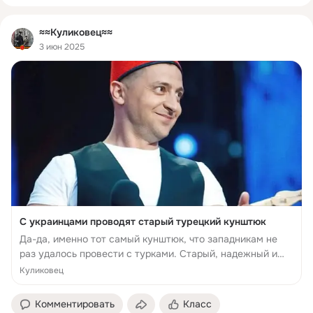
≈≈Куликовец≈≈
3 июн 2025
С украинцами проводят старый турецкий кунштюк
Да-да, именно тот самый кунштюк, что западникам не
раз удалось провести с турками. Старый, надежный и
отработанный. Но к нему мы вернемся чуть позже.
Куликовец
Комментировать
Класс