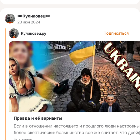
≈≈Куликовец≈≈
23 июн 2024
Подписаться
Куликовец.ру
Правда и её варианты
Если в отношении настоящего и прошлого люди настроены
более скептически: большинство всё же считает, что дрей
украинского общества на Запад, определивший его