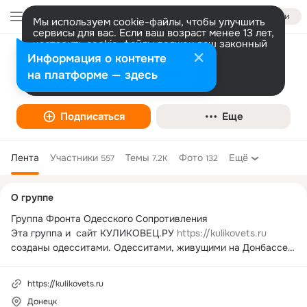
Войти
Мы используем cookie-файлы, чтобы улучшить
сервисы для вас. Если ваш возраст менее 13 лет,
настроить cookie-файлы должен ваш законный
представитель.
Больше информации
Информация о контенте
≈≈Куликовец≈≈
Разрешить все
Настроить
на платформе — здесь
Общественная организация
Подписаться
Еще
Лента
Участники
Темы
Фото
Ещё
557
7.2K
132
Дополнительная
О группе
колонка
Группа Фронта Одесского Сопротивления

Эта группа и  сайт КУЛИКОВЕЦ.РУ 
https://kulikovets.ru
созданы одесситами. Одесситами, живущими на Донбассе, 
которых война, развязанная бандеровскими запроданцами, 
правящими бал на Украине, разлучила с любимым городом. 
https://kulikovets.ru
Одесситами, борющимися за освобождение своего города

Донецк