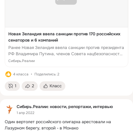
Новая Зеландия ввела санкции против 170 российских
сенаторов и 6 компаний
Ранее Новая Зеландия ввела санкции против президента
РФ Владимира Путина, членов Совета нацбезопасности,
военачальников, крупнейших банков России
Сибирь.Реалии
4 класса
Поделились: 2
1
2
Класс
Сибирь.Реалии: новости, репортажи, интервью
1 апр 2022
Один вертолет российского олигарха арестовали на 
Лазурном берегу, второй - в Монако