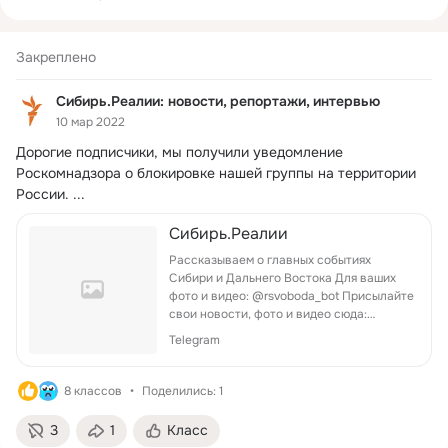
Хранители Сибири: 
https://www.sibreal.org/p/6867.html
Закреплено
Министерство юстиции России внесло Сибирь Реалии в 
Сибирь.Реалии: новости, репортажи, интервью
свой реестр зарубежных средств массовой информации, 
10 мар 2022
объявленных "иностранными агентами".

Дорогие подписчики, мы получили уведомление 
Мы считаем это решение несправедливым и юридически 
Роскомнадзора о блокировке нашей группы на территории 
спорным.
России.
 ...
Сибирь.Реалии
Рассказываем о главных событиях
Сибири и Дальнего Востока Для ваших
фото и видео: @rsvoboda_bot Присылайте
свои новости, фото и видео сюда:
sibir.realii@rferl.org Для обхода
Telegram
блокировки:
https://dy10nebxja1k9.cloudfront.net/
8 классов
Поделились: 1
3
1
Класс