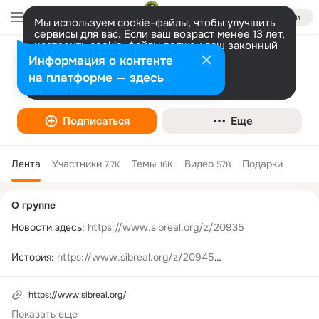
Войти
Мы используем cookie-файлы, чтобы улучшить
сервисы для вас. Если ваш возраст менее 13 лет,
настроить cookie-файлы должен ваш законный
представитель.
Сибирь.Реалии: новости, репортажи,
Больше информации
Информация о контенте
интервью
Разрешить все
Настроить
на платформе — здесь
Интернет-СМИ
Подписаться
Еще
Лента
Участники
Темы
Видео
Подарки
7.7K
16K
578
Дополнительная
О группе
колонка
Новости здесь: 
https://www.sibreal.org/z/20935
История: 
https://www.sibreal.org/z/20945
Репортаж: 
https://www.sibreal.org/z/20979
https://www.sibreal.org/
Показать еще
Колонки: 
https://www.sibreal.org/z/20939