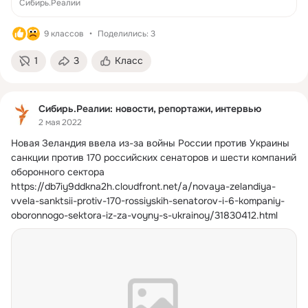
преследуют вплоть до отчисления
Сибирь.Реалии
9 классов
Поделились: 3
1
3
Класс
Сибирь.Реалии: новости, репортажи, интервью
2 мая 2022
Новая Зеландия ввела из-за войны России против Украины 
санкции против 170 российских сенаторов и шести компаний 
оборонного сектора
https://db7iy9ddkna2h.cloudfront.net/a/novaya-zelandiya-
vvela-sanktsii-protiv-170-rossiyskih-senatorov-i-6-kompaniy-
oboronnogo-sektora-iz-za-voyny-s-ukrainoy/31830412.html