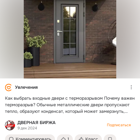
замерщики — опытные специалисты, которые: - Точно
определят геометрию проема и выявят все ск
Увлечения
Как выбрать входные двери с терморазрывом Почему важен
терморазрыв? Обычные металлические двери пропускают
тепло, образуют конденсат, который может замерзнуть,
вызывая неисправности замка и деформацию двери.
ДВЕРНАЯ БИРЖА
Терморазрыв устраняет эти проблемы, изолируя
Подписаться
9 дек 2024
внутреннюю часть двери от наружной, предотвращая утечку
тепла, конденсат и промерзание. Что важно учитывать?
Комментировать
1
Класс