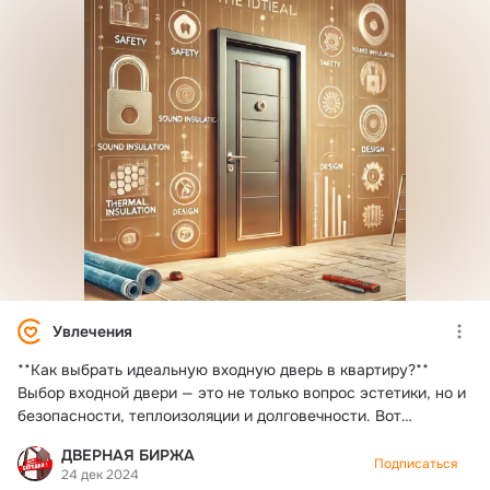
безопасности и прочности. Они устойчивы к внешним
воздействиям, но могут быть подвержены коррозии,
поэтому важно выбирать двери с защитным покрытием. -
Пластик (ПВХ
Увлечения
**Как выбрать идеальную входную дверь в квартиру?**
Выбор входной двери — это не только вопрос эстетики, но и
безопасности, теплоизоляции и долговечности. Вот
несколько ключевых аспектов, на которые стоит обратить
ДВЕРНАЯ БИРЖА
внимание при покупке: 1. **Материал**: - **Металлические
Подписаться
24 дек 2024
двери**: Обеспечивают высокую степень безопасности. Они