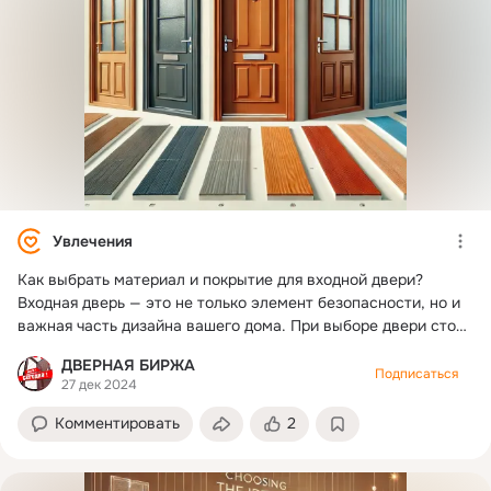
Увлечения
Как выбрать материал и покрытие для входной двери?
Входная дверь — это не только элемент безопасности, но и
важная часть дизайна вашего дома. При выборе двери стоит
обратить внимание на материалы и покрытия, которые
ДВЕРНАЯ БИРЖА
обеспечат долговечность, эстетический вид и защиту от
Подписаться
27 дек 2024
внешних факторов. Вот несколько рекомендаций: 1.
Материалы: - Дерево: Классический и экологичный вариант.
Комментировать
2
Деревянные двери придают уют и стиль, но требуют
регулярного ухода и обработки антисептиками. - Металл:
Стальные двери обеспечивают высокий уровень