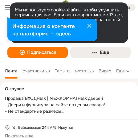
Войти
Мы используем cookie-файлы, чтобы улучшить
сервисы для вас. Если ваш возраст менее 13 лет,
настроить cookie-файлы должен ваш законный
представитель.
Больше информации
Информация о контенте
ДВЕРНАЯ БИРЖА
Разрешить все
Настроить
на платформе — здесь
Строительство и ремонт
Подписаться
Еще
Лента
Участники
Темы
Фото
Видео
Ещё
20
13
326
Дополнительная
О группе
колонка
Продажа ВХОДНЫХ | МЕЖКОМНАТНЫХ дверей

- Двери и фурнитура на сайте по ценам склада!

- Не стандартные размеры

- Всегда в наличии более 50 моделей

- по ценам склада;

Ул. Байкальская 244 А/5, Иркутск
- Доставка по всей России (опт и розница)

Показать еще
- Замер / Доставка / Установка в подарок!
