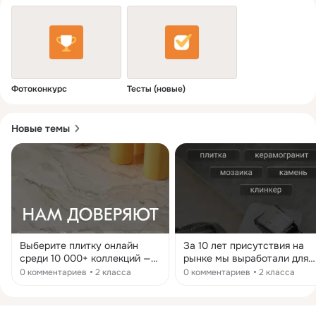
Фотоконкурс
Тесты (новые)
Новые темы
Выберите плитку онлайн
За 10 лет присутствия на
среди 10 000+ коллекций —
рынке мы выработали для
пишите нам в сообщения Или
себя принципы, которых
0 комментариев
2 класса
0 комментариев
2 класса
посетите наш магазин в «ТК
твердо придержимваемся 
Конструктор», где
работе. ① Мастер-Строй —
представлено более 500
это про профессионализм 