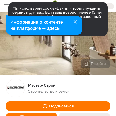
Войти
Мы используем cookie-файлы, чтобы улучшить
сервисы для вас. Если ваш возраст менее 13 лет,
настроить cookie-файлы должен ваш законный
представитель.
Больше информации
Информация о контенте
Разрешить все
Настроить
на платформе — здесь
Перейти
Мастер-Строй
Строительство и ремонт
Подписаться