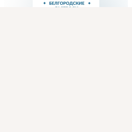
Присоединяйтесь к ОК, чтобы подписаться на группу и
комментировать публикации.
Войти
Зарегистрироваться
Комментарии
0
2
Класс!
17
ЦКР села Новоалександровка
добавлена 12 июля в 20:10
Патриотическая программа «Прохоровское поле – третье 
ратное поле России»
 ...