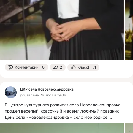
Комментарии
0
2
Класс!
71
ЦКР села Новоалександровка
добавлена 26 июля в 19:06
В Центре культурного развития села Новоалександровка 
прошёл весёлый, красочный и всеми любимый праздник 
День села «Новоалександровка – село моё родное!
 ...