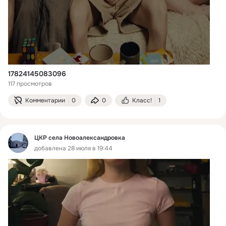
17824145083096
117 просмотров
Комментарии
0
0
Класс!
1
ЦКР села Новоалександровка
добавлена 28 июля в 19:44