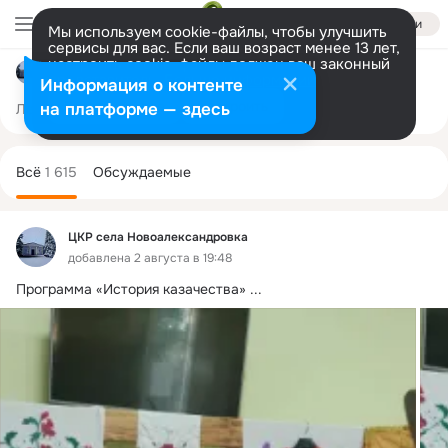
Войти
Мы используем cookie-файлы, чтобы улучшить
сервисы для вас. Если ваш возраст менее 13 лет,
настроить cookie-файлы должен ваш законный
ЦКР села Новоалександровка
представитель.
Больше информации
Информация о контенте
Разрешить все
Настроить
на платформе — здесь
Лента
Участники
Товары
Темы
Ещё
2K
1
1.6K
Дополнительная
колонка
Всё
1 615
Обсуждаемые
ЦКР села Новоалександровка
добавлена 2 августа в 19:48
Программа «История казачества»
 ...