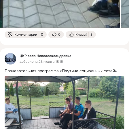
Комментарии
0
0
Класс!
3
ЦКР села Новоалександровка
добавлена 23 июля в 18:15
Познавательная программа «Паутина социальных сетей»
 ...