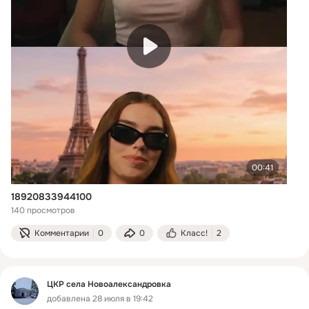
00:41
18920833944100
140 просмотров
Комментарии
0
0
Класс!
2
ЦКР села Новоалександровка
добавлена 28 июля в 19:42