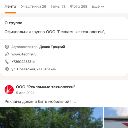
Лента
Участники
Темы
Фото
Ещё
26
73
298
Дополнительная
О группе
колонка
Официальная группа ООО "Рекламные технологии",
Администратор:
Денис Троцкий
www.rtech19.ru
+73902285314
ул. Советская, 213., Абакан
ООО "Рекламные технологии"
5 июл 2021
Реклама должна быть мобильной !
 ...