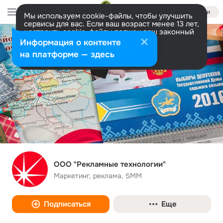
Войти
Мы используем cookie-файлы, чтобы улучшить
сервисы для вас. Если ваш возраст менее 13 лет,
настроить cookie-файлы должен ваш законный
представитель.
Больше информации
Информация о контенте
Разрешить все
Настроить
на платформе — здесь
ООО "Рекламные технологии"
Маркетинг, реклама, SMM
Подписаться
Еще