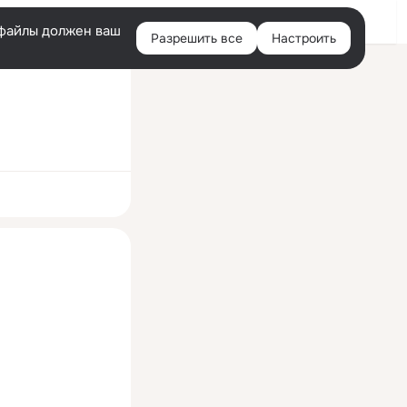
Войти
e-файлы должен ваш
Разрешить все
Настроить
Правая
колонка