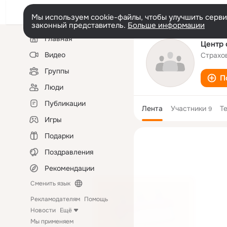
Мы используем cookie-файлы, чтобы улучшить сервис
законный представитель.
Больше информации
Левая
Главная
колонка
Центр 
Видео
Страхо
Группы
П
Люди
Публикации
Лента
Участники
Т
9
Игры
Подарки
Поздравления
Рекомендации
Сменить язык
Рекламодателям
Помощь
Новости
Ещё
Мы применяем