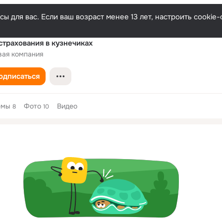
ы для вас. Если ваш возраст менее 13 лет, настроить cooki
страхования в кузнечиках
вая компания
одписаться
емы
Фото
Видео
8
10