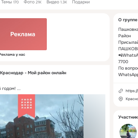
Темы
Фото
Видео
Подарки
170
21K
1.3K
Дополнитель
О группе
колонка
Пашковка 
Район

Присыла
ПАШКОВК
Реклама у нас
📲WhatsA
7700

По вопро
 Краснодар - Мой район онлайн
WhatsApp
 годом!
 ...
https:/
Красн
Участник