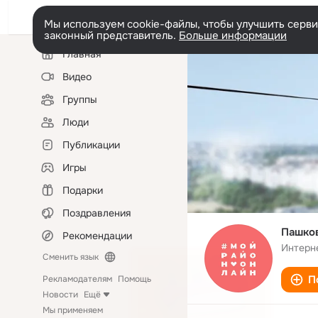
Мы используем cookie-файлы, чтобы улучшить сервис
законный представитель.
Больше информации
Левая
Главная
колонка
Видео
Группы
Люди
Публикации
Игры
Подарки
Поздравления
Пашков
Рекомендации
Интерн
Сменить язык
П
Рекламодателям
Помощь
Новости
Ещё
Мы применяем