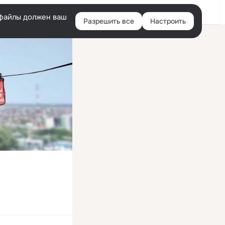
Войти
e-файлы должен ваш
Разрешить все
Настроить
Правая
колонка