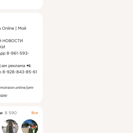
ная
Online | Мой 
й НОВОСТИ 
И

pp 8-961-593-
сам реклама 📲 
 8-928-843-85-61
/moiraion.online/pmr
одар
и
8 590
Все