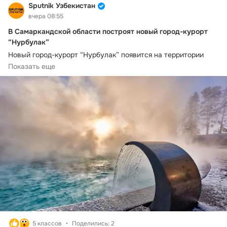
Sputnik Узбекистан
вчера 08:55
В Самаркандской области построят новый город-курорт
“Нурбулак”
Новый город-курорт “Нурбулак” появится на территории 
Самаркандской области, сообщает Комитет по туризму 
Показать еще
Узбекистана.
Курорт разместится на площади 470 гектаров. Его главным 
природным преимуществом станут лечебные термальные 
источники. 
Проект предусматривает строительство до 50 санаториев, 
развитие медицинского туризма, подготовку профильных 
специалистов и продвижение бренда “Нурбулак” как 
международного центра оздоровления.
5 классов
Поделились: 2