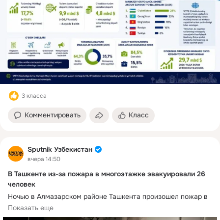
3 класса
Комментировать
Класс
Sputnik Узбекистан
вчера 14:50
В Ташкенте из-за пожара в многоэтажке эвакуировали 26
человек
Ночью в Алмазарском районе Ташкента произошел пожар в 
многоквартирном доме, сообщает МЧС Узбекистана.
Показать еще
Возгорание возникло в электрическом щитке шестого 