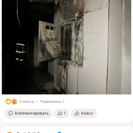
подъезда дома на улице Уста Ширин. Пожарные прибыли на 
место через шесть минут после вызова и полностью 
ликвидировали огонь к 03.58. 
В результате пожара были повреждены электрические 
кабели на площади около 60 кв. м. Спасатели эвакуировали 
26 жителей, пострадавших нет.
Причины пожара и размер материального ущерба 
устанавливаются.
2 класса
Поделились: 1
Комментировать
1
Класс