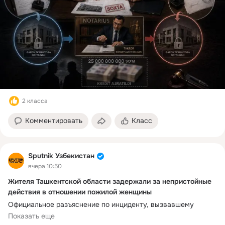
По данному факту возбуждено уголовное дело, ведется 
следствие.
2 класса
Комментировать
Класс
Sputnik Узбекистан
вчера 10:50
Жителя Ташкентской области задержали за непристойные
действия в отношении пожилой женщины
Официальное разъяснение по инциденту, вызвавшему 
обсуждение в социальных сетях, опубликовало ГУВД города 
Показать еще