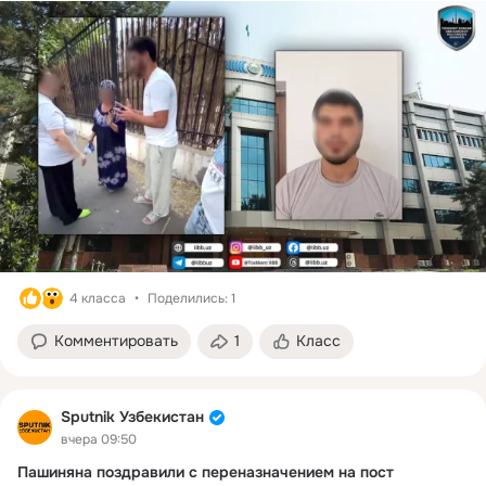
Ташкента.
По данным ведомства, утром 4 августа в микрорайоне 
Яшнобод Ташкентской области 21-летний мужчина, 
находившийся в состоянии алкогольного опьянения, 
совершил непристойные действия в отношении пожилой 
женщины. 
Прохожие задержали его при попытке скрыться и передали 
сотрудникам правоохранительных органов.
Собранные материалы направлены в районный суд для 
принятия законного решения.
4 класса
Поделились: 1
Комментировать
1
Класс
Sputnik Узбекистан
вчера 09:50
Пашиняна поздравили с переназначением на пост