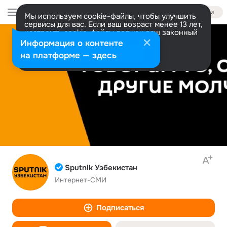
Войти
Мы используем cookie-файлы, чтобы улучшить
сервисы для вас. Если ваш возраст менее 13 лет,
настроить cookie-файлы должен ваш законный
представитель.
Больше информации
Информация о контенте
Разрешить все
Настроить
на платформе — здесь
Sputnik Узбекистан
Интернет-СМИ
Подписаться