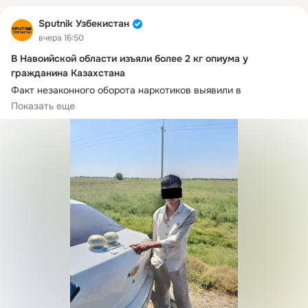
Sputnik Узбекистан
вчера 16:50
В Навоийской области изъяли более 2 кг опиума у
гражданина Казахстана
Факт незаконного оборота наркотиков выявили в 
Канимехском районе Навоийской области, сообщает СГБ.
Показать еще
По данным ведомства, у 23-летнего гражданина 
Казахстана, находившегося в автомобиле Cobalt, 
обнаружили и изъяли 2 кг 87 г опиума. 
Следствие установило, что наркотическое вещество ранее 
было контрабандой ввезено в Узбекистан и хранилось в 
тайнике.
По данному факту возбуждено уголовное дело, ведется 
следствие.