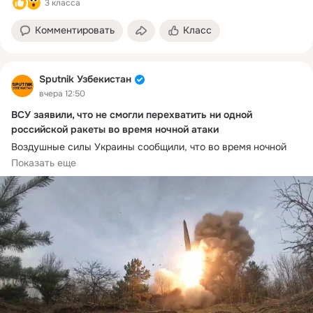
3 класса
Комментировать
Класс
Sputnik Узбекистан
вчера 12:50
ВСУ заявили, что не смогли перехватить ни одной
российской ракеты во время ночной атаки
Воздушные силы Украины сообщили, что во время ночной 
атаки не смогли сбить ни одной из российских ракет, 
Показать еще
сообщает РИА Новости.
По данным Минобороны РФ, российские войска нанесли 
массированный удар высокоточным оружием и 
дальнобойными беспилотниками по транспортно-
логистическим и распределительным центрам в Киеве и 
Киевской области. Ранее представитель Воздушных сил 
Украины Юрий Игнат заявлял о дефиците ракет для систем 
ПВО.