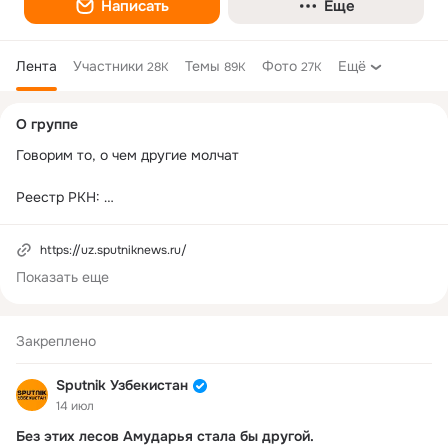
Написать
Еще
Лента
Участники
Темы
Фото
Ещё
28K
89K
27K
Дополнительная
О группе
колонка
Говорим то, о чем другие молчат

Реестр РКН: 
https://gosuslugi.ru/snet/67920aad6b68e259509930e2
https://uz.sputniknews.ru/
Наша страница в телеграме: 
https://t.me/sputnikuzbekistan
Показать еще
Закреплено
Sputnik Узбекистан
14 июл
Без этих лесов Амударья стала бы другой.