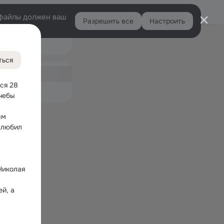
Войти
e-файлы должен ваш
Разрешить все
Настроить
Правая
Подарки
колонка
31
ться
ная
94
ся 28 
емые
чебы 
м 
 любил 
иколая 
й, а 