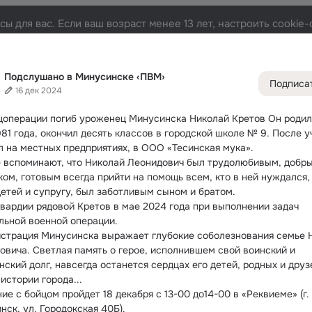
ы для вас. Если ваш возраст менее 13 лет, настроить cooki
ке ‹ПВМ›
Лента
Участники
Темы
Фото
Видео
69K
40K
47K
9
Подслушано в Минусинске ‹ПВМ›
Подписа
16 дек 2024
Дополнитель
колонка
Всё
40 5
цоперации погиб уроженец Минусинска Николай Кретов
 Он родил
Обсужда
81 года, окончил десять классов в городской школе № 9. После у
л на местных предприятиях, в ООО «Тесинская мука».
 вспоминают, что Николай Леонидович был трудолюбивым, добры
ком, готовым всегда прийти на помощь всем, кто в ней нуждался,
детей и супругу, был заботливым сыном и братом.
гвардии рядовой Кретов в мае 2024 года при выполнении задач 
льной военной операции.
страция Минусинска выражает глубокие соболезнования семье Н
овича. Светлая память о герое, исполнившем свой воинский и 
ский долг, навсегда останется сердцах его детей, родных и друзе
 истории города...
е с бойцом пройдет 18 декабря с 13-00 до14-00 в «Реквиеме» (г. 
нск, ул. Городокская 40Б).