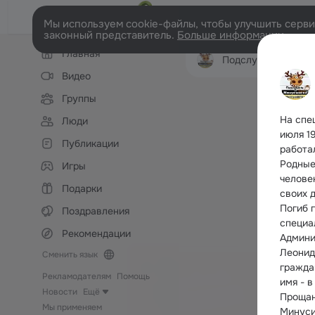
Мы используем cookie-файлы, чтобы улучшить сервис
законный представитель.
Больше информации
Левая
Главная
колонка
Подслушано в Минусинс
Видео
Группы
На спе
Люди
июля 19
Публикации
работа
Родные
Игры
челове
Подарки
своих 
Погиб 
Поздравления
специа
Рекомендации
Админи
Леонид
Сменить язык
граждан
Рекламодателям
Помощь
имя - в
Новости
Ещё
Прощани
Мы применяем
Минуси