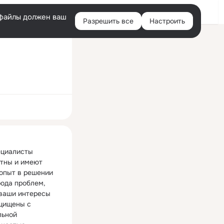
Войти
e-файлы должен ваш
Разрешить все
Настроить
Правая
колонка
ная
циалисты 
тны и имеют 
опыт в решении 
ода проблем, 
ваши интересы 
щищены с 
ьной 