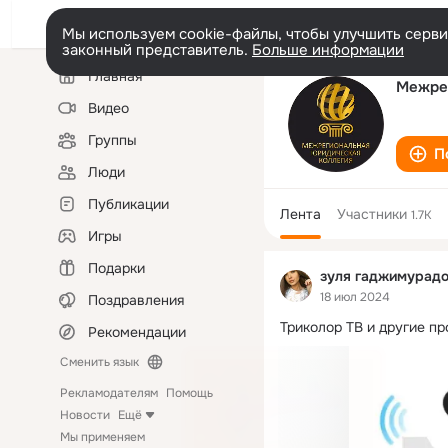
Мы используем cookie-файлы, чтобы улучшить сервис
законный представитель.
Больше информации
Левая
Главная
колонка
Межре
Видео
Группы
П
Люди
Публикации
Лента
Участники
1.7K
Игры
Подарки
зуля гаджимурад
18 июл 2024
Поздравления
Триколор ТВ и другие п
Рекомендации
Сменить язык
Рекламодателям
Помощь
Новости
Ещё
Мы применяем