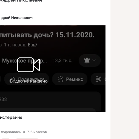
Андрей Николаевич
ндрей Николаевич
Видео не найдено
тистервине
з поделились
716 классов