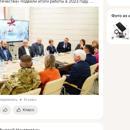
ечества» подвели итоги работы в 2023 году.
 ...
Фото из 
 поделились
51 класс
Класс