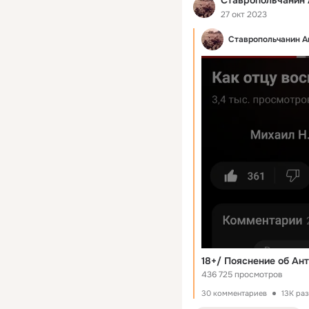
Ставропольчанин 
27 окт 2023
Ставропольчанин А
18+/ Пояснение об Ан
436 725 просмотров
30 комментариев
13K ра