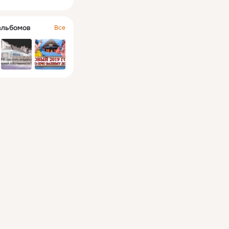
альбомов
Все