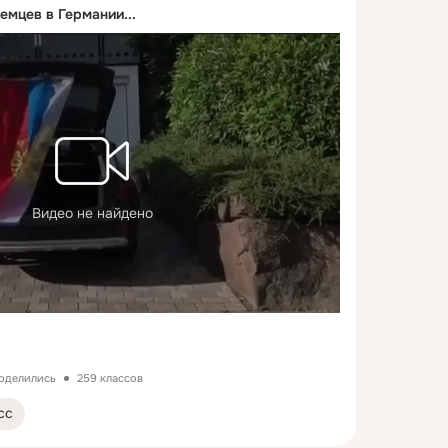
емцев в Германии...
Видео не найдено
поделились
259 классов
сс