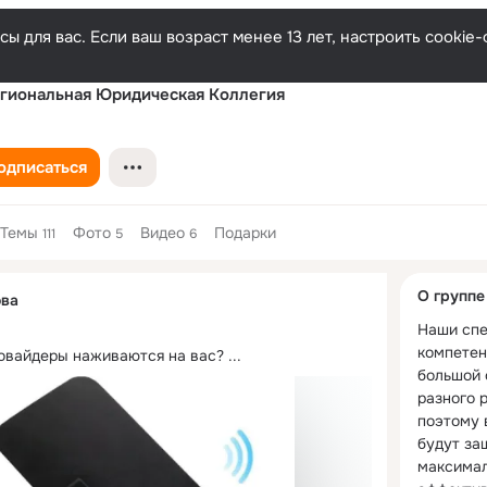
ы для вас. Если ваш возраст менее 13 лет, настроить cooki
гиональная Юридическая Коллегия
одписаться
Темы
Фото
Видео
Подарки
111
5
6
Дополнитель
О группе
ова
колонка
Наши спе
компетен
ровайдеры наживаются на вас?
 ...
большой 
разного р
поэтому 
будут за
максимал