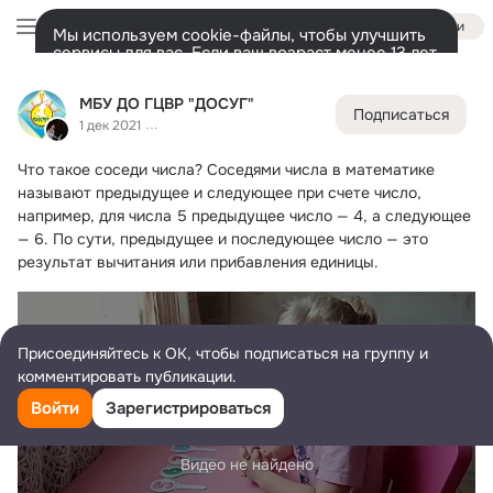
Войти
Мы используем cookie-файлы, чтобы улучшить
сервисы для вас. Если ваш возраст менее 13 лет,
настроить cookie-файлы должен ваш законный
МБУ ДО ГЦВР "ДОСУГ"
представитель.
Больше информации
МБУ ДО ГЦВР "ДОСУГ"
Подписаться
Разрешить все
Настроить
Лента
Участники
Темы
Фото
Ещё
1.7K
11K
51K
1 дек 2021
Что такое соседи числа?
 Соседями числа в математике 
Дополнительная
колонка
Всё
11 894
Обсуждаемые
называют предыдущее и следующее при счете число, 
например, для числа 5 предыдущее число — 4, а следующее 
— 6. По сути, предыдущее и последующее число — это 
результат вычитания или прибавления единицы.
Присоединяйтесь к ОК, чтобы подписаться на группу и
комментировать публикации.
Войти
Зарегистрироваться
Видео не найдено