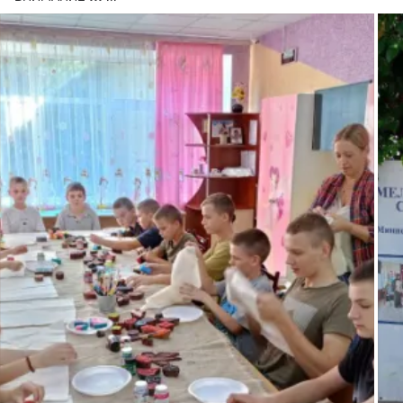
эл. почта фонда: 
blagotvoritelnyyfond.detitsvety@mail.ru