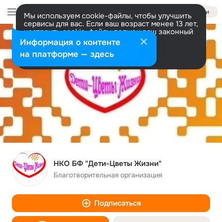
Войти
Мы используем cookie-файлы, чтобы улучшить
сервисы для вас. Если ваш возраст менее 13 лет,
настроить cookie-файлы должен ваш законный
представитель.
Больше информации
Информация о контенте
Разрешить все
Настроить
на платформе — здесь
НКО БФ "Дети-Цветы Жизни"
Благотворительная организация
Подписаться