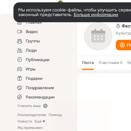
Мы используем cookie-файлы, чтобы улучшить сервис
законный представитель.
Больше информации
Левая
Главная
колонка
Фес
Видео
Культу
Группы
П
Люди
Публикации
Лента
Участники
Т
9
Игры
Подарки
Поздравления
Рекомендации
Сменить язык
Рекламодателям
Помощь
Новости
Ещё
Мы применяем