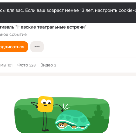
ы для вас. Если ваш возраст менее 13 лет, настроить cooki
тиваль "Невские театральные встречи"
рное событие
одписаться
емы
Фото
Видео
101
328
3