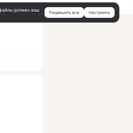
Войти
e-файлы должен ваш
Разрешить все
Настроить
Правая
колонка