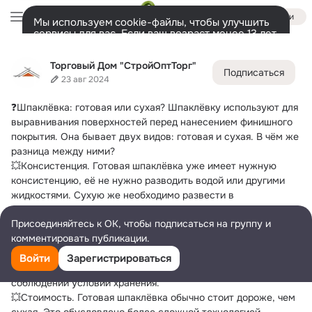
Войти
Мы используем cookie-файлы, чтобы улучшить
сервисы для вас. Если ваш возраст менее 13 лет,
настроить cookie-файлы должен ваш законный
Торговый Дом "СтройОптТорг"
представитель.
Больше информации
Торговый Дом "СтройОптТорг"
Подписаться
Разрешить все
Настроить
Лента
Участники
Темы
Фото
Ещё
55
1.6K
2.7K
23 авг 2024
❓Шпаклёвка: готовая или сухая?
 Шпаклёвку используют для 
Дополнительная
колонка
Всё
1 610
Обсуждаемые
выравнивания поверхностей перед нанесением финишного 
покрытия. Она бывает двух видов: готовая и сухая. В чём же 
разница между ними?
💥Консистенция. Готовая шпаклёвка уже имеет нужную 
консистенцию, её не нужно разводить водой или другими 
жидкостями. Сухую же необходимо развести в 
соответствии с инструкцией на упаковке.
Присоединяйтесь к ОК, чтобы подписаться на группу и
💥Срок хранения. У готовой шпаклёвки срок годности 
комментировать публикации.
меньше, чем у сухой. Это связано с тем, что она содержит 
специальные добавки, которые со временем теряют свои 
Войти
Зарегистрироваться
свойства. Сухая шпаклёвка может храниться дольше при 
соблюдении условий хранения.
💥Стоимость. Готовая шпаклёвка обычно стоит дороже, чем 