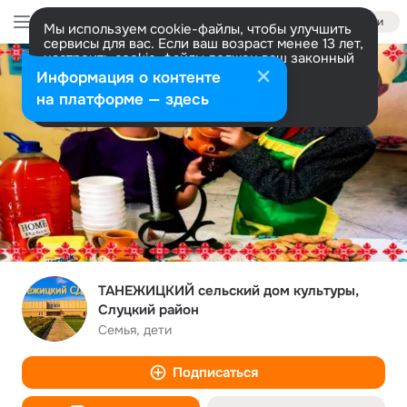
Войти
Мы используем cookie-файлы, чтобы улучшить
сервисы для вас. Если ваш возраст менее 13 лет,
настроить cookie-файлы должен ваш законный
представитель.
Больше информации
Информация о контенте
Разрешить все
Настроить
на платформе — здесь
ТАНЕЖИЦКИЙ сельский дом культуры,
Слуцкий район
Семья, дети
Подписаться