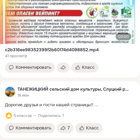
03:00
c2b316ee98352399f2b60174d4098852.mp4
41 просмотр
Комментировать
Класс
ТАНЕЖИЦКИЙ сельский дом культуры, Слуцкий район
18 июн
Дорогие,друзья и гости нашей страницы!!
 ...
5 классов
Поделились: 7
Комментировать
7
Класс