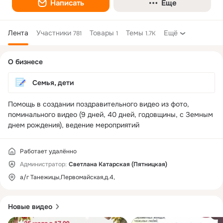
Написать
Еще
Лента
Участники
Товары
Темы
Ещё
781
1
1.7K
Дополнительная
О бизнесе
колонка
Семья, дети
Помощь в создании поздравительного видео из фото, 
поминального видео (9 дней, 40 дней, годовщины, с Земным 
днем рождения), ведение мероприятий
Работает удалённо
Администратор:
Светлана Катарская (Пятницкая)
а/г Танежицы,Первомайская,д.4,
Новые видео