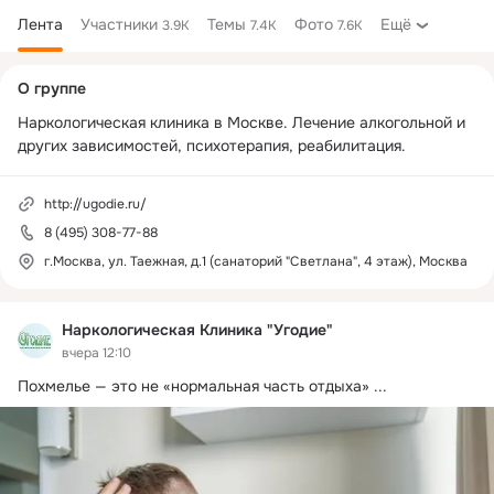
Лента
Участники
Темы
Фото
Ещё
3.9K
7.4K
7.6K
Дополнительная
О группе
колонка
Наркологическая клиника в Москве. Лечение алкогольной и 
других зависимостей, психотерапия, реабилитация.
http://ugodie.ru/
8 (495) 308-77-88
г.Москва, ул. Таежная, д.1 (санаторий "Светлана", 4 этаж), Москва
Наркологическая Клиника "Угодие"
вчера 12:10
Похмелье — это не «нормальная часть отдыха»
 ...