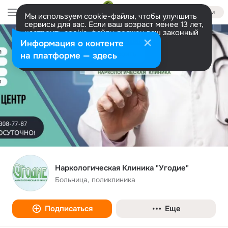
Войти
Мы используем cookie-файлы, чтобы улучшить
сервисы для вас. Если ваш возраст менее 13 лет,
настроить cookie-файлы должен ваш законный
представитель.
Больше информации
Информация о контенте
Разрешить все
Настроить
на платформе — здесь
Наркологическая Клиника "Угодие"
Больница, поликлиника
Подписаться
Еще