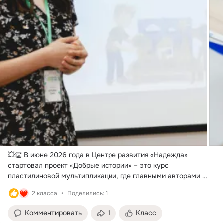
💥👏 В июне 2026 года в Центре развития «Надежда» 
стартовал проект «Добрые истории» – это курс 
пластилиновой мультипликации, где главными авторами 
стали дети с особенностями здоровья, наши подопечные 
2 класса
Поделились: 1
группы по арт-терапии педагога Людмилы Кочетовой.
 ...
Комментировать
1
Класс