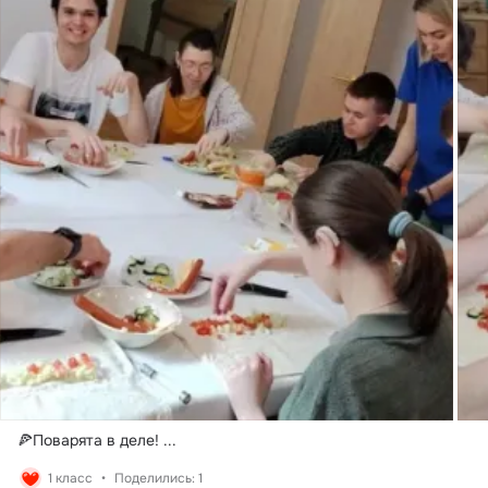
🍕Поварята в деле!
 ...
1 класс
Поделились: 1