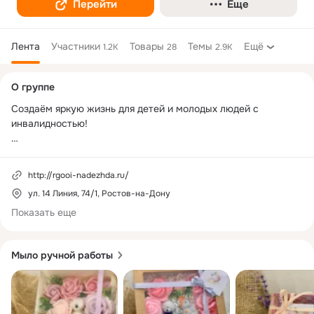
Перейти
Еще
Лента
Участники
Товары
Темы
Ещё
1.2K
28
2.9K
Дополнительная
О группе
колонка
Создаём яркую жизнь для детей и молодых людей с 
инвалидностью!

Ростовская городская общественная организация инвалидов 
«Надежда».

http://rgooi-nadezhda.ru/
ул. 14 Линия, 74/1, Ростов-на-Дону
Основана в 1997 году для помощи семьям, воспитывающим 
детей/молодых инвалидов до 30 лет с различными 
Показать еще
диагнозами.

Мыло ручной работы
Помочь просто 
http://rgooi-nadezhda.ru/kak-pomoch1