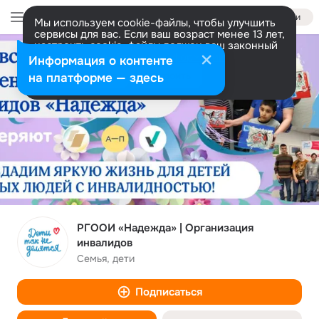
Войти
Мы используем cookie-файлы, чтобы улучшить
сервисы для вас. Если ваш возраст менее 13 лет,
настроить cookie-файлы должен ваш законный
представитель.
Больше информации
Информация о контенте
Разрешить все
Настроить
на платформе — здесь
РГООИ «Надежда» | Организация
инвалидов
Семья, дети
Подписаться