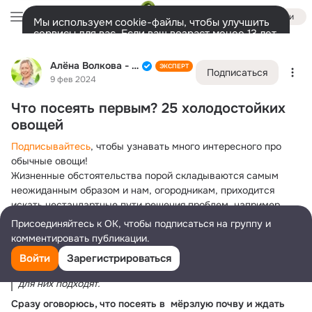
Войти
Мы используем cookie-файлы, чтобы улучшить
сервисы для вас. Если ваш возраст менее 13 лет,
настроить cookie-файлы должен ваш законный
Алёна Волкова - Алёнин сад
представитель.
Больше информации
Алёна Волкова - Алёнин сад
ЭКСПЕРТ
Подписаться
Разрешить все
Настроить
Лента
Участники
Товары
Темы
Ещё
176K
21
1.3K
9 фев 2024
Что посеять первым? 25 холодостойких
Дополнительная
колонка
Всё
1 323
Обсуждаемые
овощей
Подписывайтесь
, чтобы узнавать много интересного про 
обычные овощи!
Жизненные обстоятельства порой складываются самым 
неожиданным образом и нам, огородникам, приходится 
искать нестандартные пути решения проблем, например, 
сеять в еще мерзлую почву. В каком-то регионе это будет 
Присоединяйтесь к ОК, чтобы подписаться на группу и
конец зимы, в каком-то - почти конец весны. 
комментировать публикации.
Обратите внимание! Речь в этой статье пойдет не о 
Войти
Зарегистрироваться
подзимних посевах, хотя некоторые культуры из списка 
для них подходят.
Сразу оговорюсь, что посеять в  мёрзлую почву и ждать 