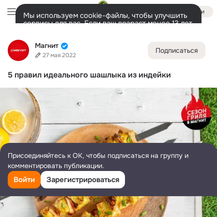
Войти
Мы используем cookie-файлы, чтобы улучшить
сервисы для вас. Если ваш возраст менее 13 лет,
настроить cookie-файлы должен ваш законный
Магнит
представитель.
Больше информации
Магнит
Подписаться
Разрешить все
Настроить
Лента
Участники
Темы
Фото
Ещё
208K
6.1K
7.8K
27 мая 2022
5 правил идеального шашлыка из индейки
Дополнительная
колонка
Всё
6 179
Обсуждаемые
Присоединяйтесь к ОК, чтобы подписаться на группу и
комментировать публикации.
Войти
Зарегистрироваться