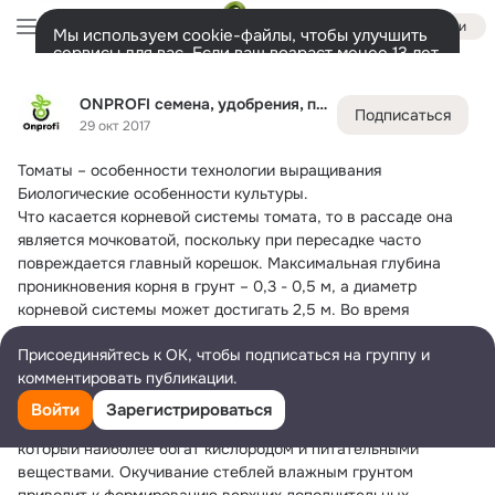
Войти
Мы используем cookie-файлы, чтобы улучшить
сервисы для вас. Если ваш возраст менее 13 лет,
настроить cookie-файлы должен ваш законный
ONPROFI семена, удобрения, полив, защита растений
представитель.
Больше информации
ONPROFI семена, удобрения, полив, защита растений
Подписаться
Разрешить все
Настроить
Лента
Участники
Товары
Темы
Ещё
2.3K
24
191
29 окт 2017
Томаты – особенности технологии выращивания
Дополнительная
колонка
Всё
191
Обсуждаемые
Биологические особенности культуры.
Что касается корневой системы томата, то в рассаде она 
является мочковатой, поскольку при пересадке часто 
повреждается главный корешок. Максимальная глубина 
проникновения корня в грунт – 0,3 - 0,5 м, а диаметр 
корневой системы может достигать 2,5 м. Во время 
безрассадного метода выращивания глубина проникновения 
Присоединяйтесь к ОК, чтобы подписаться на группу и
корня в почву может увеличиться до 2 м. Корневая система 
комментировать публикации.
томата устроена таким образом, что на главном корне 
вырастают меньшие корешки, на тех – еще меньшие и т.д. 
Войти
Зарегистрироваться
Больше всего корней расположено в верхнем слое почвы, 
который наиболее богат кислородом и питательными 
веществами. Окучивание стеблей влажным грунтом 