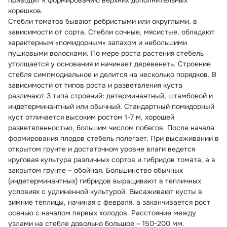
приводит к формированию верхних дополнительных 
корешков.
Стебли томатов бывают ребристыми или округлыми, в 
зависимости от сорта. Стебли сочные, мясистые, обладают 
характерным «помидорным» запахом и небольшими 
пушковыми волосками. По мере роста растения стебель 
утолщается у основания и начинает деревенеть. Строение 
стебля симпмодиальное и делится на несколько порядков. В 
зависимости от типов роста и разветвления куста 
различают 3 типа строений: детерминантный, штамбовой и 
индетерминантный или обычный. Стандартный помидорный 
куст отличается высоким ростом 1-7 м, хорошей 
разветвленностью, большим числом побегов. После начала 
формирования плодов стебель полегает. При высаживании в 
открытом грунте и достаточном уровне влаги ведется 
круговая культура различных сортов и гибридов томата, а в 
закрытом грунте – обойная. Большинство обычных 
(индетерминантных) гибридов выращивают в тепличных 
условиях с удлиненной культурой. Высаживают кусты в 
зимние теплицы, начиная с февраля, а заканчивается рост 
осенью с началом первых холодов. Расстояние между 
узлами на стебле довольно большое – 150-200 мм. 