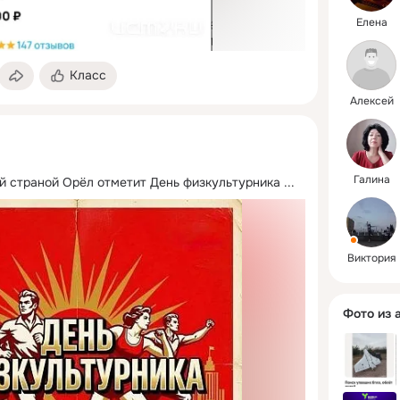
хорошее.
приятная 
Елена
труда.

Класс
Смотрите
телеканал
Алексей
слушайте 
Орёл, чит
в группах
соцсетях
Галина
ей страной Орёл отметит День физкультурника
 ...
Виктория
Фото из 