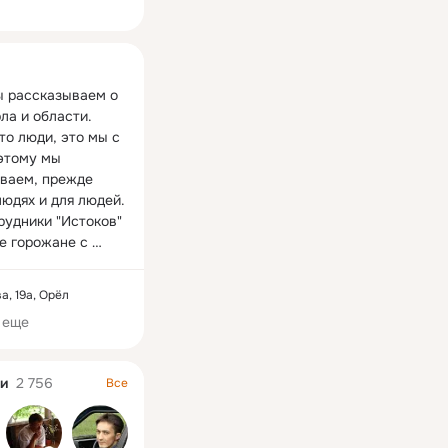
ная
ы рассказываем о 
а и области. 
то люди, это мы с 
этому мы 
ваем, прежде 
людях и для людей. 
рудники "Истоков" 
е горожане с 
 позицией. Мы 
о наша работа 
а, 19а, Орёл
род и жизнь к 
 еще
негатив, чтобы 
и
2 756
Все
ть его и убирать. 
итив, чтобы 
я и приумножать 