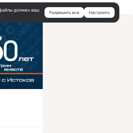
Войти
e-файлы должен ваш
Разрешить все
Настроить
Правая
колонка