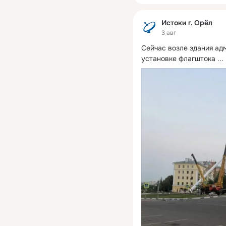
Истоки г. Орёл
3 авг
Сейчас возле здания ад
установке флагштока
 ...