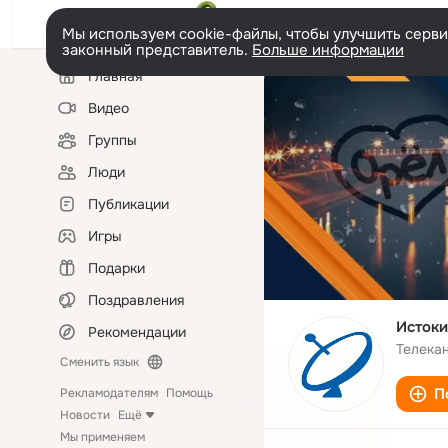
Мы используем cookie-файлы, чтобы улучшить сервис
законный представитель.
Больше информации
Левая
Главная
колонка
Видео
Группы
Люди
Публикации
Игры
Подарки
Поздравления
Истоки
Рекомендации
Телека
Сменить язык
П
Рекламодателям
Помощь
Новости
Ещё
Мы применяем