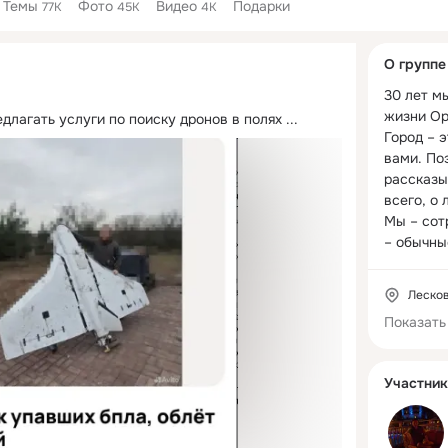
Темы
Фото
Видео
Подарки
77K
45K
4K
Дополнитель
О группе
колонка
30 лет м
жизни Орл
длагать услуги по поиску дронов в полях
 ...
Город – э
вами. По
рассказы
всего, о 
Мы – сот
– обычны
активной
верим, чт
Лесков
меняет го
Показать
лучшему!

Мы ищем 
Участник
высвечива
Ищем поз
гордитьс