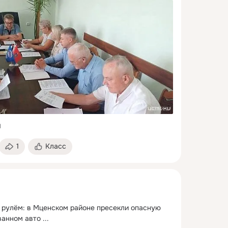
1
1
Класс
рулём: в Мценском районе пресекли опасную 
ванном авто
 ...