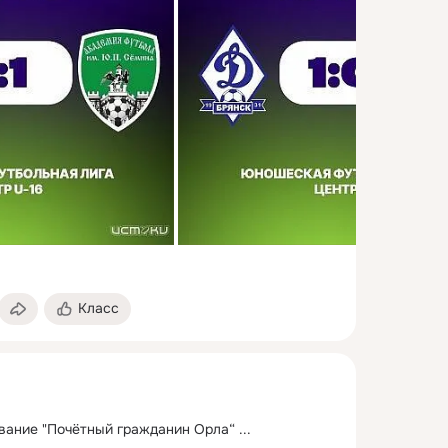
Класс
вание "Почётный гражданин Орла“
 ...