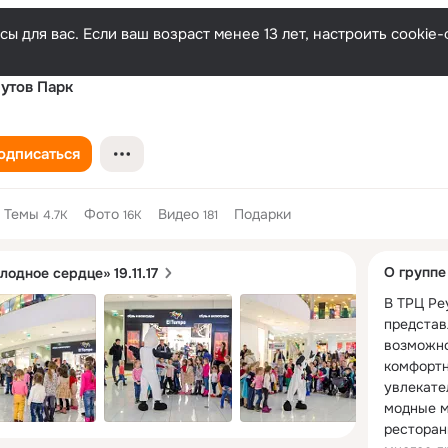
ы для вас. Если ваш возраст менее 13 лет, настроить cooki
утов Парк
одписаться
Темы
Фото
Видео
Подарки
4.7K
16K
181
Дополнитель
О группе
одное сердце» 19.11.17
колонка
В ТРЦ Ре
представ
возможно
комфортн
увлекател
модные м
рестораны