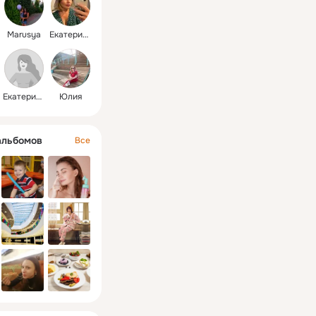
Marusya
Екатерина
Екатерина
Юлия
альбомов
Все