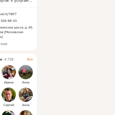
угое. К услугам 
ей: 
невая подземная 
/okl.lt/71BFT
(первые 2 часа 
) 526-68-43
о), комфортный 
 детский клуб.
хинское шоссе, д. 45,
тов (Московская
ь)
 еще
и
4 739
Все
Ирина
Анна
Сергей
Анна