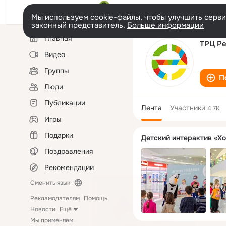
Мы используем cookie-файлы, чтобы улучшить сервис
законный представитель.
Больше информации
Левая
Главная
колонка
ТРЦ Ре
Видео
Группы
П
Люди
Публикации
Лента
Участники
4.7K
Игры
Подарки
Детский интерактив «Хол
Поздравления
Рекомендации
Сменить язык
Рекламодателям
Помощь
Новости
Ещё
Мы применяем