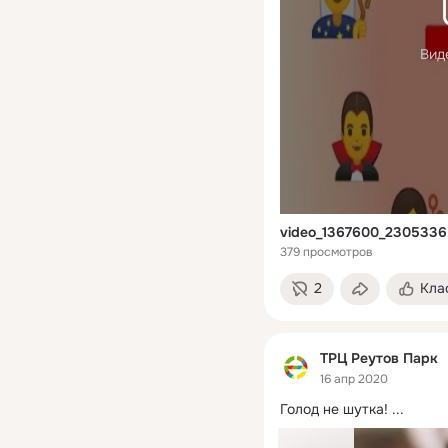
Вид
video_1367600_230533
379 просмотров
2
Кла
ТРЦ Реутов Парк
16 апр 2020
Голод не шутка!
 ...