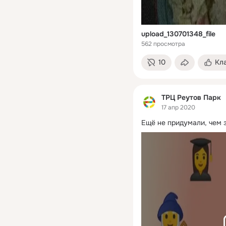
upload_130701348_file
562 просмотра
10
Кл
ТРЦ Реутов Парк
17 апр 2020
Ещё не придумали, чем 