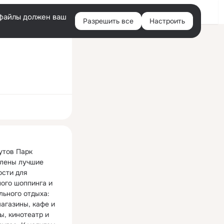
Войти
e-файлы должен ваш
Разрешить все
Настроить
Правая
колонка
ная
утов Парк 
лены лучшие 
сти для 
ого шоппинга и 
ьного отдыха: 
агазины, кафе и 
, кинотеатр и 