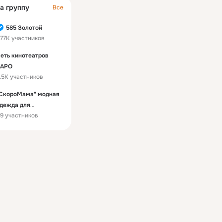
а группу
Все
585 Золотой
77K участников
еть кинотеатров
КАРО
.5K участников
СкороМама" модная
дежда для
19 участников
еременных