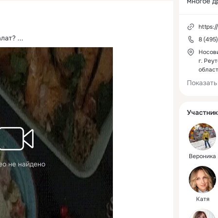
многое др
посетител
двухуров
https:/
парковка 
алат?
 ...
8 (495
бесплатн
гардероб,
Носови
г. Реу
област
Показать
Участник
Вероника
ео не найдено
Катя