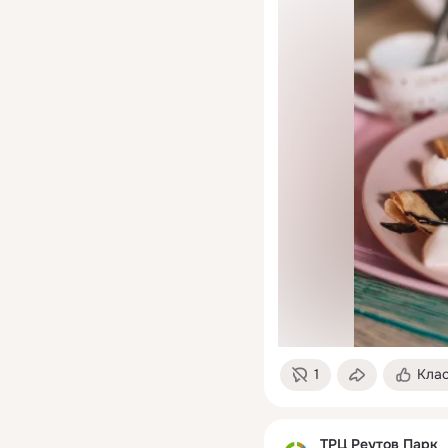
1
Кла
ТРЦ Реутов Парк