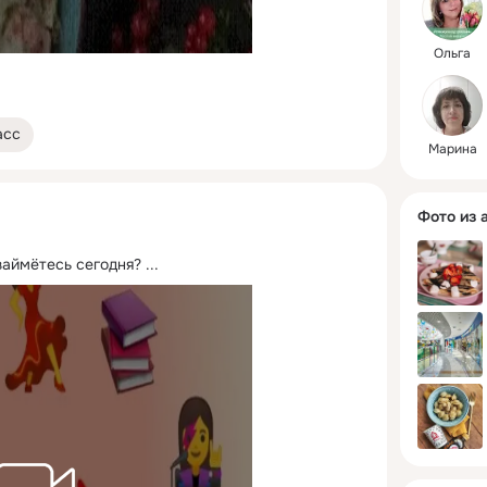
Ольга
асс
Марина
Фото из 
займётесь сегодня?
 ...