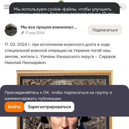
Войти
Мы используем cookie-файлы, чтобы улучшить
сервисы для вас. Если ваш возраст менее 13 лет,
настроить cookie-файлы должен ваш законный
Мы все прошли военкомат...
представитель.
Больше информации
Мы все прошли военкомат...
Подписаться
Разрешить все
Настроить
Лента
Участники
Темы
Фото
Ещё
3K
1.6K
13K
17 апр 2024
17.
 03. 2024 г, при исполнении воинского долга в ходе 
Дополнительная
колонка
Всё
1 699
Обсуждаемые
специальной военной операции на Украине погиб наш 
земляк, житель с. Ухманы Канашского округа -  Сидоров 
Николай Леонидович.
Присоединяйтесь к ОК, чтобы подписаться на группу и
комментировать публикации.
Войти
Зарегистрироваться