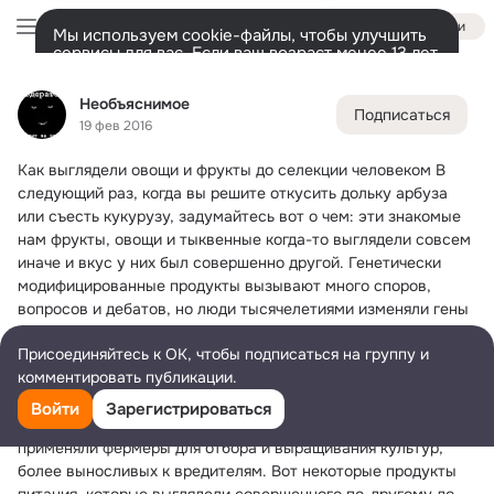
Войти
Мы используем cookie-файлы, чтобы улучшить
сервисы для вас. Если ваш возраст менее 13 лет,
настроить cookie-файлы должен ваш законный
Необъяснимое
представитель.
Больше информации
Необъяснимое
Подписаться
Разрешить все
Настроить
Лента
Участники
Товары
Темы
Ещё
32K
1
10K
19 фев 2016
Как выглядели овощи и фрукты до селекции человеком
 В 
Дополнительная
колонка
Всё
10 426
Обсуждаемые
следующий раз, когда вы решите откусить дольку арбуза 
или съесть кукурузу, задумайтесь вот о чем: эти знакомые 
нам фрукты, овощи и тыквенные когда-то выглядели совсем 
иначе и вкус у них был совершенно другой. Генетически 
модифицированные продукты вызывают много споров, 
вопросов и дебатов, но люди тысячелетиями изменяли гены 
различных продуктов. Сегодня генетическая модификация 
Присоединяйтесь к ОК, чтобы подписаться на группу и
предусматривает использование чужих генов в продуктах, 
комментировать публикации.
чтобы избавить растения от вредителей. Раньше же 
использовали селекционное скрещивание — более 
Войти
Зарегистрироваться
медленный процесс генетической модификации, который 
применяли фермеры для отбора и выращивания культур, 
более выносливых к вредителям. Вот некоторые продукты 