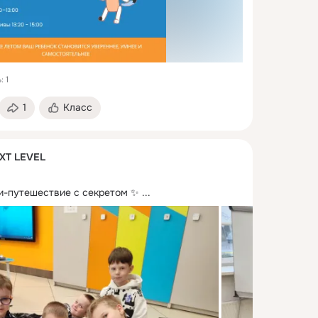
 1
1
Класс
XT LEVEL
и-путешествие с секретом ✨
 ...