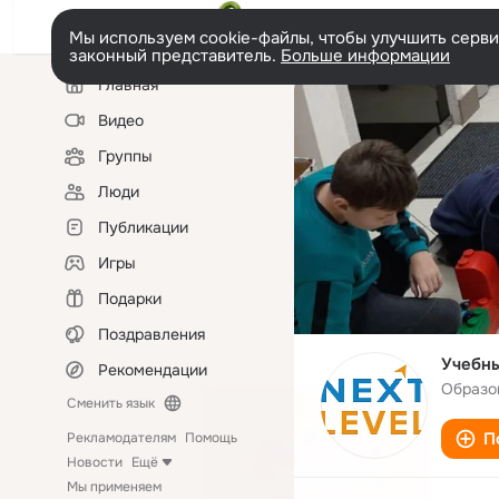
Мы используем cookie-файлы, чтобы улучшить сервис
законный представитель.
Больше информации
Левая
Главная
колонка
Видео
Группы
Люди
Публикации
Игры
Подарки
Поздравления
Учебны
Рекомендации
Образо
Сменить язык
П
Рекламодателям
Помощь
Новости
Ещё
Мы применяем