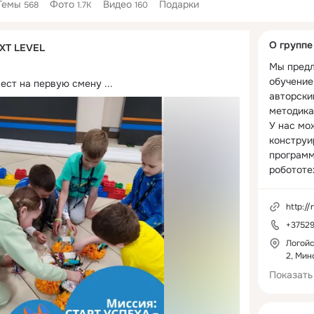
Темы
Фото
Видео
Подарки
568
1.7K
160
Дополнитель
О группе
XT LEVEL
колонка
Мы предл
обучение 
мест на первую смену
 ...
авторски
методикам
У нас мо
конструи
программ
робототех
Scratch, 
моделиро
http://
язык и из
+37529
искусство
нашем це
Логойс
2, Мин
тем, что 
программ
Показать
эмоциона
математи