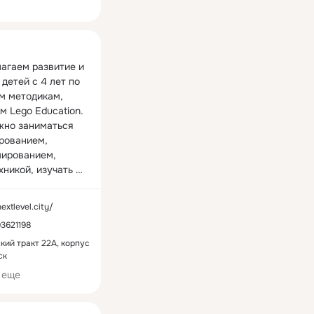
ная
агаем развитие и 
детей с 4 лет по 
м методикам, 
 Lego Education. 
жно заниматься 
рованием, 
ированием, 
никой, изучать 
3D-
вание, английский 
nextlevel.city/
образительное 
3621198
. Обучение в 
нтре интересно 
кий тракт 22А, корпус
ск
все авторские 
ы по социально-
 еще
льному развитию, 
ческому и 