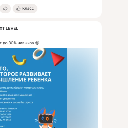
Класс
XT LEVEL
т до 30% навыков 😔
 ...