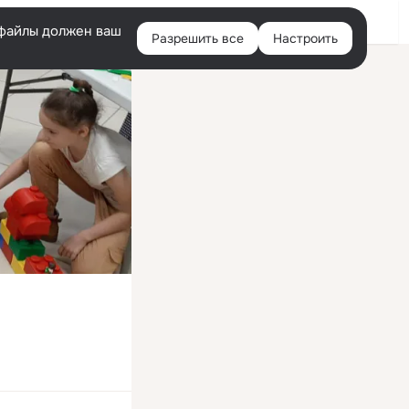
Войти
e-файлы должен ваш
Разрешить все
Настроить
Правая
колонка