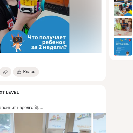
Класс
XT LEVEL
апомнит надолго 🚀
 ...