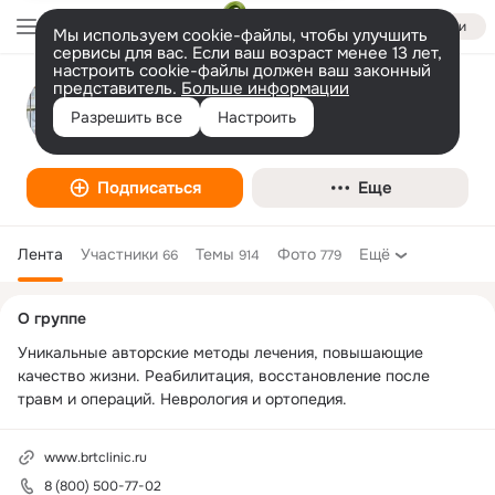
Войти
Мы используем cookie-файлы, чтобы улучшить
сервисы для вас. Если ваш возраст менее 13 лет,
настроить cookie-файлы должен ваш законный
представитель.
Больше информации
Клиника восстановительного лечения
Разрешить все
Настроить
БиАТи
Подписаться
Еще
Лента
Участники
Темы
Фото
Ещё
66
914
779
Дополнительная
О группе
колонка
Уникальные авторские методы лечения, повышающие 
качество жизни. Реабилитация, восстановление после 
травм и операций. Неврология и ортопедия.
www.brtclinic.ru
8 (800) 500-77-02