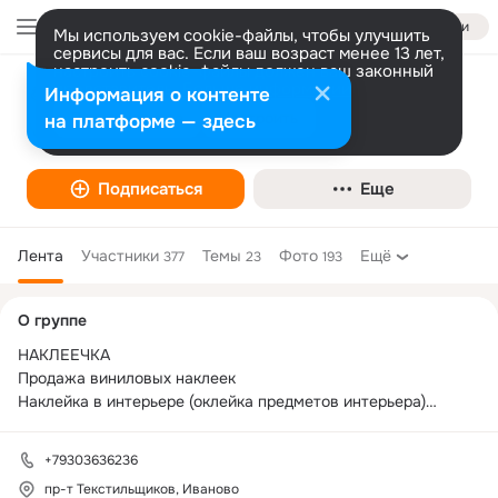
Войти
Мы используем cookie-файлы, чтобы улучшить
сервисы для вас. Если ваш возраст менее 13 лет,
настроить cookie-файлы должен ваш законный
представитель.
Больше информации
Информация о контенте
Купить наклейки Иваново, наклейки на
Разрешить все
Настроить
на платформе — здесь
автомобиль
Подписаться
Еще
Лента
Участники
Темы
Фото
Ещё
377
23
193
Дополнительная
О группе
колонка
НАКЛЕЕЧКА

Продажа виниловых наклеек 

Наклейка в интерьере (оклейка предметов интерьера)

Наклейка на авто (реклама, логотип, надписи и т.д)

Наклейка на стекло

+79303636236
Наклейка на ноутбук

пр-т Текстильщиков, Иваново
Наклейка на стену
