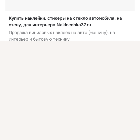
Купить наклейки, стикеры на стекло автомобиля, на
стену, для интерьера Nakleechka37.ru
Продажа виниловых наклеек на авто (машину), на
интерьер и бытовую технику
nakleechka37.ru
Присоединяйтесь к ОК, чтобы подписаться на группу и
комментировать публикации.
Комментировать
Класс
Войти
Зарегистрироваться
Купить наклейки Иваново, наклейки на автомобиль
17 фев 2018
Зеленый сон
1:42
Dry aka bezza
🎁🎁🎁 Оригинальный подарок на 23 февраля В виде 
наклейки на авто, интерьер телефон, планшет и многое 
другое!
 ...
Поделились: 1