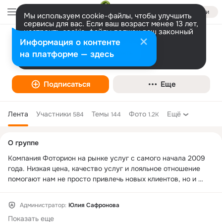
Войти
Мы используем cookie-файлы, чтобы улучшить
сервисы для вас. Если ваш возраст менее 13 лет,
настроить cookie-файлы должен ваш законный
представитель.
Больше информации
Информация о контенте
Фоторион
Разрешить все
Настроить
на платформе — здесь
Фотограф, фотостудия
Подписаться
Еще
Лента
Участники
Темы
Фото
Ещё
584
144
1.2K
Дополнительная
О группе
колонка
Компания Фоторион на рынке услуг с самого начала 2009 
года. Низкая цена, качество услуг и лояльное отношение 
помогают нам не просто привлечь новых клиентов, но и 
завести новых друзей! Начиная как фотосалон, мы 
постоянно изучаем новые требования наших клиентов и 
Администратор:
Юлия Сафронова
расширяем спектр наших услуг. Для Вас мы предлагаем: 
Показать еще
изготовление визиток, дизайн визиток, печать фотографий, 