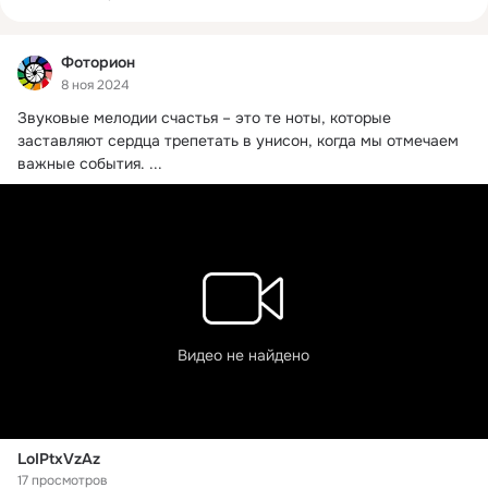
обработка фотографий, оцифровка видео, оцифровка аудио, 
фото на документы, ламинирование.
Фоторион
8 ноя 2024
Звуковые мелодии счастья – это те ноты, которые 
заставляют сердца трепетать в унисон, когда мы отмечаем 
важные события.
 ...
Видео не найдено
LoIPtxVzAz
17 просмотров