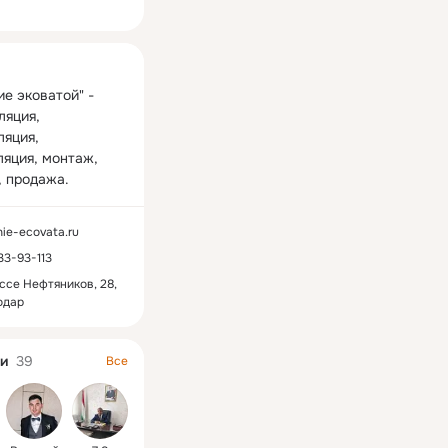
ная
е эковатой" - 
яция, 
яция, 
яция, монтаж, 
, продажа.
nie-ecovata.ru
 33-93-113
ссе Нефтяников, 28,
одар
и
39
Все