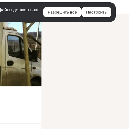
Войти
e-файлы должен ваш
Разрешить все
Настроить
Правая
колонка