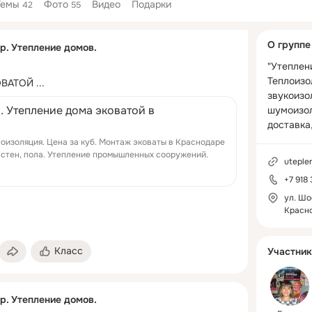
Темы
Фото
Видео
Подарки
42
55
Дополнитель
О группе
р. Утепление домов.
колонка
"Утеплени
Теплоизол
ОВАТОЙ
 ...
звукоизол
. Утепление дома эковатой в
шумоизол
доставка
лоизоляция. Цена за куб. Монтаж эковаты в Краснодаре
, стен, пола. Утепление промышленных сооружений.
uteple
+7 918
ул. Шо
Красн
Класс
Участник
р. Утепление домов.