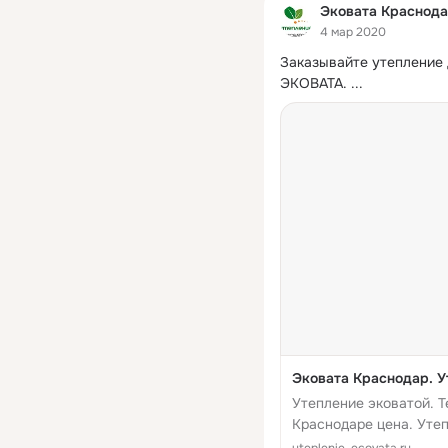
Эковата Краснода
4 мар 2020
Заказывайте утепление 
ЭКОВАТА.
 ...
Эковата Краснодар. У
Утепление эковатой. Т
Краснодаре цена. Утеп
промышленных сооруж
uteplenie-ecovata.ru