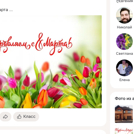
ღЕвгения
арта
 ...
Николай
Светлана
Елена
Фото из 
Класс