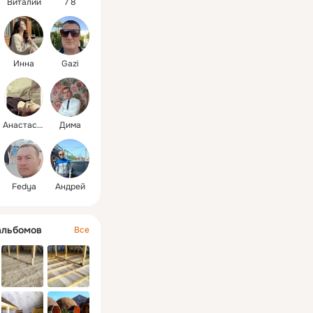
Виталий
7 8
Инна
Gazi
Анастасия
Дима
Fedya
Андрей
альбомов
Все