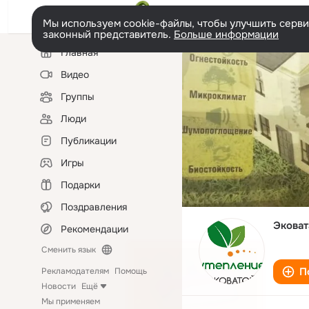
Мы используем cookie-файлы, чтобы улучшить сервис
законный представитель.
Больше информации
Левая
Главная
колонка
Видео
Группы
Люди
Публикации
Игры
Подарки
Поздравления
Эковат
Рекомендации
Сменить язык
П
Рекламодателям
Помощь
Новости
Ещё
Мы применяем