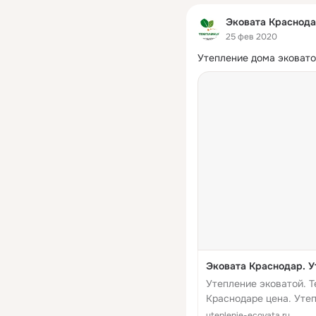
Эковата Краснода
25 фев 2020
Утепление дома эковатой
Эковата Краснодар. У
Утепление эковатой. Т
Краснодаре цена. Утеп
промышленных сооруж
uteplenie-ecovata.ru