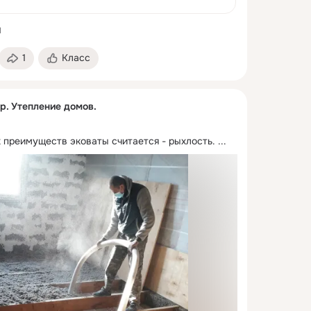
1
1
Класс
р. Утепление домов.
 преимуществ эковаты считается - рыхлость.
 ...