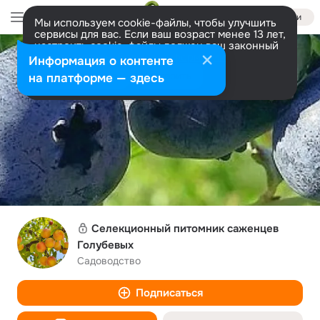
Войти
Мы используем cookie-файлы, чтобы улучшить
сервисы для вас. Если ваш возраст менее 13 лет,
настроить cookie-файлы должен ваш законный
представитель.
Больше информации
Информация о контенте
Разрешить все
Настроить
на платформе — здесь
Селекционный питомник саженцев
Голубевых
Садоводство
Подписаться