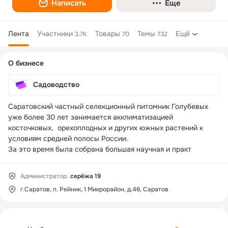
Написать
Еще
Лента
Участники
Товары
Темы
Ещё
3.7K
70
732
Дополнительная
О бизнесе
колонка
Садоводство
Саратовский частный селекционный питомник Голубевых 
уже более 30 лет занимается акклиматизацией 
косточковых,  орехоплодных и других южных растений к 
условиям средней полосы России.

За это время была собрана большая научная и практ
Администратор:
серёжа 19
г.Саратов, п. Рейник, 1 Микрорайон, д.46, Саратов