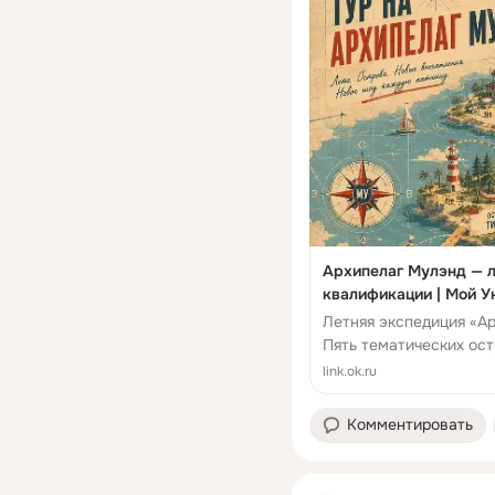
Архипелаг Мулэнд — л
квалификации | Мой У
Летняя экспедиция «А
Пять тематических ос
мини-курс по ИИ в пода
link.ok.ru
Комментировать