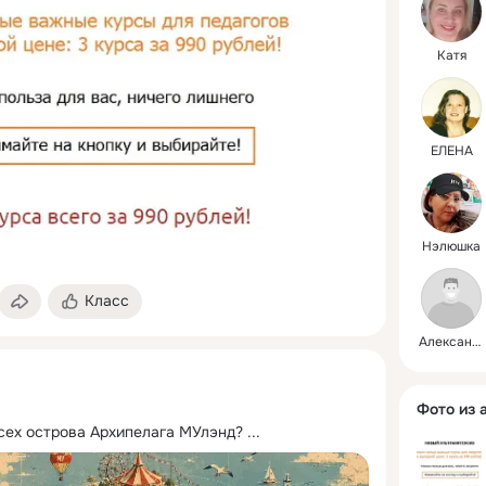
Катя
ЕЛЕНА
Нэлюшка
Класс
Александр
Фото из 
сех острова Архипелага МУлэнд?
 ...