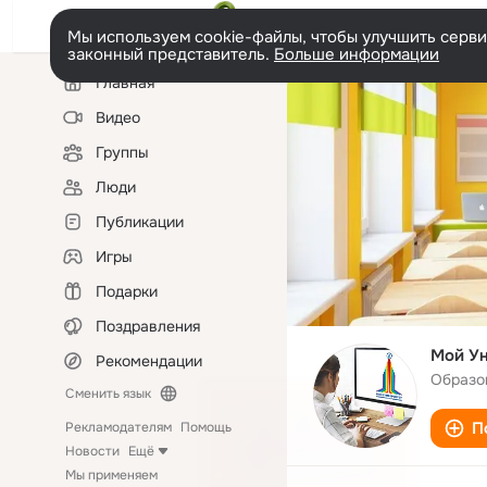
Мы используем cookie-файлы, чтобы улучшить сервис
законный представитель.
Больше информации
Левая
Главная
колонка
Видео
Группы
Люди
Публикации
Игры
Подарки
Поздравления
Мой Ун
Рекомендации
Образо
Сменить язык
П
Рекламодателям
Помощь
Новости
Ещё
Мы применяем