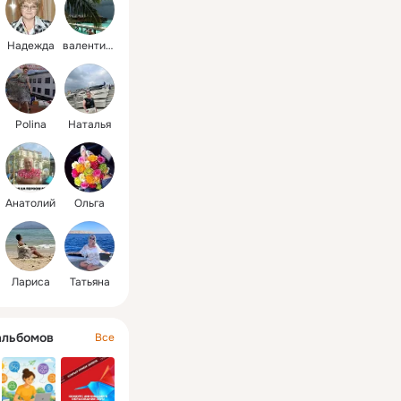
Надежда
валентина
Polina
Наталья
Анатолий
Ольга
Лариса
Татьяна
альбомов
Все