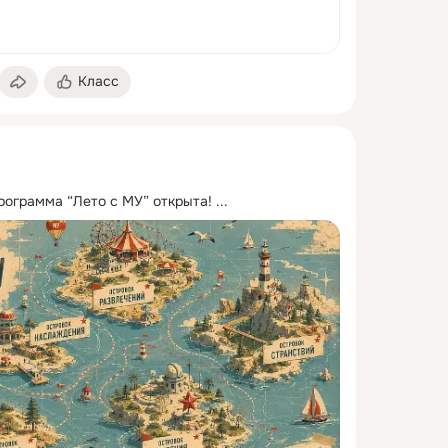
Класс
рограмма “Лето с МУ” открыта!
 ...