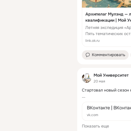
Архипелаг Мулэнд — л
квалификации | Мой У
Летняя экспедиция «А
Пять тематических ос
мини-курс по ИИ в пода
link.ok.ru
Комментировать
Мой Университет
20 мая
Стартовал новый сезон 
...
ВКонтакте | ВКонта
vk.com
Показать еще