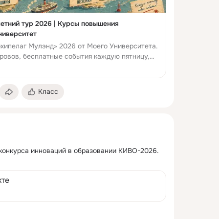
етний тур 2026 | Курсы повышения
ниверситет
рхипелаг Мулэнд» 2026 от Моего Университета.
тровов, бесплатные события каждую пятницу,
рок. Акции на прогр...
Класс
конкурса инноваций в образовании КИВО-2026.
кте