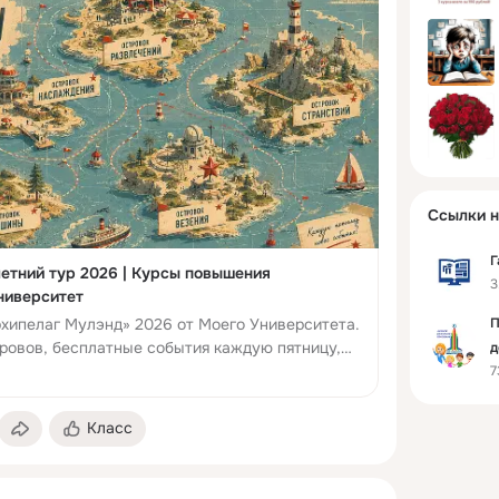
Ссылки н
Г
етний тур 2026 | Курсы повышения
3
ниверситет
рхипелаг Мулэнд» 2026 от Моего Университета.
П
тровов, бесплатные события каждую пятницу,
д
рок. Акции на прогр...
7
о
Класс