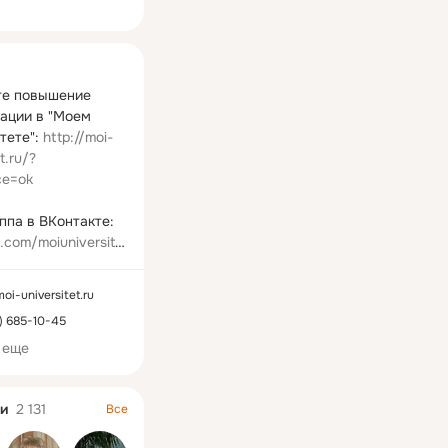
ная
е повышение 
ации в "Моем 
тете": 
http://moi-
t.ru/?
ce=ok
Наша группа в ВКонтакте: 
k.com/moiuniversite
moi-universitet.ru
Наш канал в Телеграме: 
) 685-10-45
me/moi_universitet_r
 еще
Наш канал в Дзене: 
и
2 131
zen.ru/moi_universit
Все