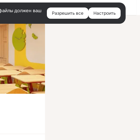
Войти
e-файлы должен ваш
Разрешить все
Настроить
Правая
колонка