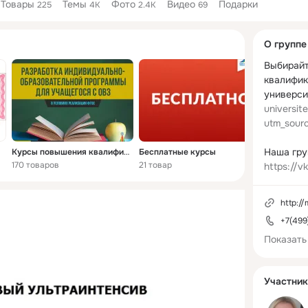
Товары
Темы
Фото
Видео
Подарки
225
4K
2.4K
69
Дополнитель
О группе
колонка
Выбирайт
квалифик
универси
universite
utm_sour
Курсы повышения квалификации
Бесплатные курсы
170 товаров
21 товар
https://v
t
http://
+7(499
https://t.
u
Показать
Участник
https://d
et