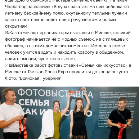
еще одного брянского мастера семейной съемки Натальи 
Чвала под названием «В лучах заката». На нем ребенка по 
летнему бескрайнему полю, окутанному тёплыми лучами 
заката свет нежно ведёт навстречу мечтам и новым 
открытиям.
📝Как отмечают организаторы выставки в Минске, великий 
фотограф начинается не с модных съемок, не с глянцевых 
обложек, а с тихих домашних моментов. Именно в семье 
человек учится видеть и находить красоту в обыденном, 
ловить эмоции, чувствовать свет.
✅📅Выставка работ фотовыставки «Семья как искусство» в 
Минске от Russian Photo Expo продлится до конца августа.
Фото: "Брянская Губерния"