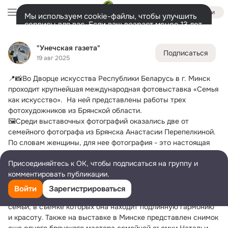
Войти
Мы используем cookie-файлы, чтобы улучшить
сервисы для вас. Если ваш возраст менее 13 лет,
настроить cookie-файлы должен ваш законный
"Унечская газета"
представитель.
Больше информации
"Унечская газета"
Подписаться
Разрешить все
Настроить
Лента
Участники
Темы
Фото
Ещё
2.6K
34K
12K
19 авг 2025
📍📸Во Дворце искусства Республики Беларусь в г.
 Минск 
Дополнительная
колонка
Всё
34 584
Обсуждаемые
проходит крупнейшая международная фотовыставка «Семья 
как искусство».  На ней представлены работы трех 
фотохудожников из Брянской области.
🖼Среди выставочных фотографий оказались две от 
семейного фотографа из Брянска Анастасии Перепелкиной. 
По словам женщины, для нее фотография - это настоящая 
отдушина, это любовь и творчество, а также возможность 
Присоединяйтесь к ОК, чтобы подписаться на группу и
сказать о самом важном красиво и так, чтобы это 
комментировать публикации.
запомнилось навсегда. Частичкой своей души наполняет 
снимки также ее коллега и землячка Ирина Гущанская. 
Войти
Зарегистрироваться
Фотограф признается, что ей особенно близки большие 
семьи, в съемке которых она находит подлинную гармонию 
и красоту. Также на выставке в Минске представлен снимок 