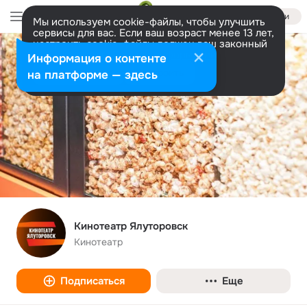
Войти
Мы используем cookie-файлы, чтобы улучшить
сервисы для вас. Если ваш возраст менее 13 лет,
настроить cookie-файлы должен ваш законный
представитель.
Больше информации
Информация о контенте
Разрешить все
Настроить
на платформе — здесь
Кинотеатр Ялуторовск
Кинотеатр
Подписаться
Еще