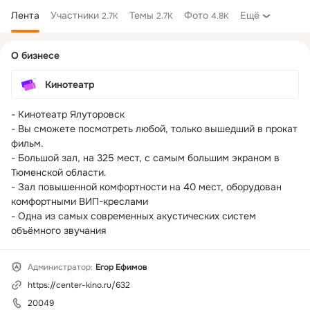
Лента
Участники
Темы
Фото
Ещё
2.7K
2.7K
4.8K
Дополнительная
О бизнесе
колонка
Кинотеатр
- Кинотеатр Ялуторовск

- Вы сможете посмотреть любой, только вышедший в прокат 
фильм.

- Большой зал, на 325 мест, с самым большим экраном в 
Тюменской области.

- Зал повышенной комфортности на 40 мест, оборудован 
комфортными ВИП-креслами

- Одна из самых современных акустических систем 
объёмного звучания
Администратор:
Егор Ефимов
https://center-kino.ru/632
20049