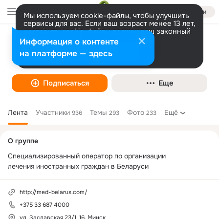
Войти
Мы используем cookie-файлы, чтобы улучшить
сервисы для вас. Если ваш возраст менее 13 лет,
настроить cookie-файлы должен ваш законный
представитель.
Больше информации
Информация о контенте
"ООО "ЭкспортТуризм"
Разрешить все
Настроить
на платформе — здесь
Подписаться
Еще
Лента
Участники
Темы
Фото
Ещё
936
293
233
Дополнительная
О группе
колонка
Специализированный оператор по организации 

лечения иностранных граждан в Беларуси
http://med-belarus.com/
+375 33 687 4000
ул. Заславская 23/1, 16, Минск