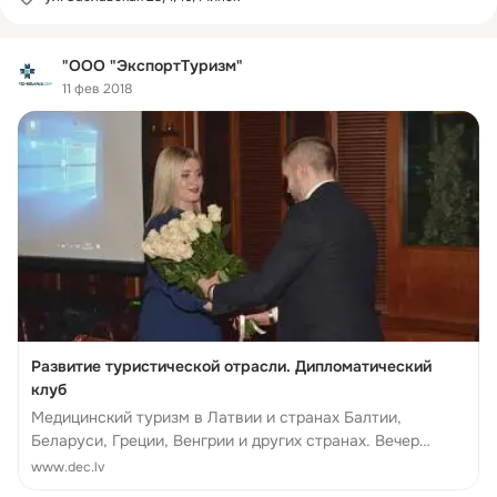
"ООО "ЭкспортТуризм"
11 фев 2018
Развитие туристической отрасли. Дипломатический
клуб
Медицинский туризм в Латвии и странах Балтии,
Беларуси, Греции, Венгрии и других странах. Вечер
туризма в Дипломатическом клубе. События,
www.dec.lv
мероприятия, интервью, приемы и выставки.