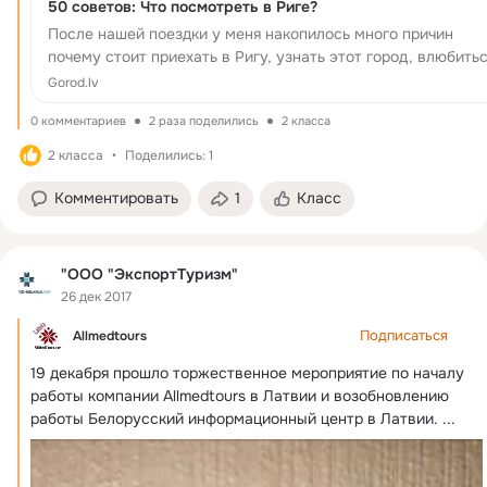
50 советов: Что посмотреть в Риге?
После нашей поездки у меня накопилось много причин
почему стоит приехать в Ригу, узнать этот город, влюбить
в него и возвращаться вновь. Рига действительно один из
Gorod.lv
немногих городов, куда хочется возвращаться!
0 комментариев
2 раза поделились
2 класса
2 класса
Поделились: 1
Комментировать
1
Класс
"ООО "ЭкспортТуризм"
26 дек 2017
Подписаться
Allmedtours
19 декабря прошло торжественное мероприятие по началу 
работы компании Allmedtours в Латвии и возобновлению 
работы Белорусский информационный центр в Латвии.
 ...