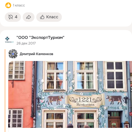
Современные техноло...
1 класс
4
Класс
"ООО "ЭкспортТуризм"
26 дек 2017
Дмитрий Каменков