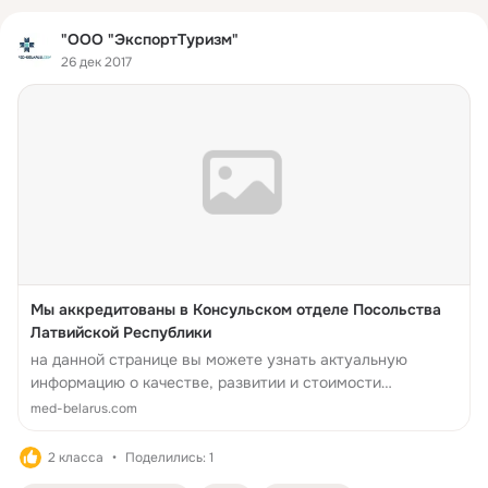
"ООО "ЭкспортТуризм"
26 дек 2017
Мы аккредитованы в Консульском отделе Посольства
Латвийской Республики
на данной странице вы можете узнать актуальную
информацию о качестве, развитии и стоимости
медицинских и оздоровительных услуг в Белоруссии. А
med-belarus.com
также почему стоит ехать на лечение в Б...
2 класса
Поделились: 1