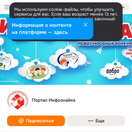
Войти
Мы используем cookie-файлы, чтобы улучшить
сервисы для вас. Если ваш возраст менее 13 лет,
настроить cookie-файлы должен ваш законный
представитель.
Больше информации
Информация о контенте
Разрешить все
Настроить
на платформе — здесь
Портал Инфознайка
Подписаться
Еще