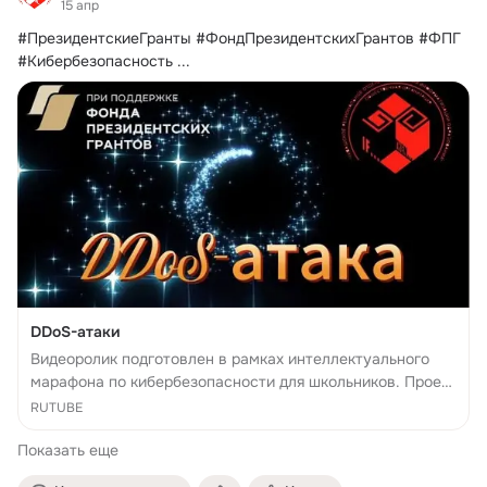
15 апр
#ПрезидентскиеГранты #ФондПрезидентскихГрантов #ФПГ 
#Кибербезопасность
 ...
DDoS-атаки
Видеоролик подготовлен в рамках интеллектуального
марафона по кибербезопасности для школьников. Проект
реализован на средства гранта Президента Российской
RUTUBE
Федерации, предоставленного Фондом президентских
Показать еще
грантов.