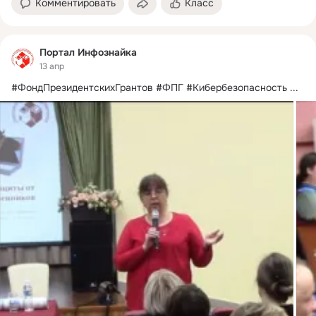
Комментировать
Класс
Портал Инфознайка
13 апр
#ФондПрезидентскихГрантов #ФПГ #Кибербезопасность
 ...