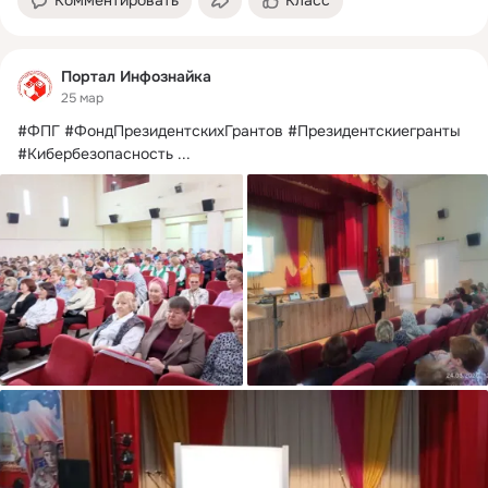
Портал Инфознайка
25 мар
#ФПГ #ФондПрезидентскихГрантов #Президентскиегранты 
#Кибербезопасность
 ...