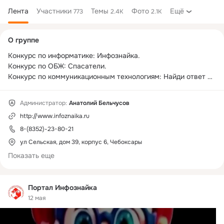
Лента
Участники
Темы
Фото
Ещё
773
2.4K
2.1K
Дополнительная
О группе
колонка
Конкурс по информатике: Инфознайка.

Конкурс по ОБЖ: Спасатели.

Конкурс по коммуникационным технологиям: Найди ответ в 
WWW

Конкурс по обществознанию: Соционет

Администратор:
Анатолий Бельчусов
Конкурс по программированию: Инфознайка-Профи.

http://www.infoznaika.ru
Повышение квалификации учителей по курсу "Решение 
нестандартных задач по информатике"

8-(8352)-23-80-21
Конференция "Интернет технологии в образовании". 
ул Сельская, дом 39, корпус 6, Чебоксары
Вебинары
Показать еще
Портал Инфознайка
12 мая