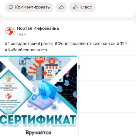
Комментировать
Класс
Портал Инфознайка
1 мая
#ПрезидентскиеГранты #ФондПрезидентскихГрантов #ФПГ 
#Кибербезопасность
 ...