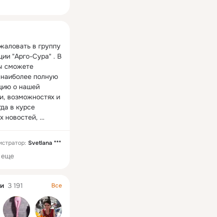
ная
жаловать в группу 
ии "Арго-Сура" . В 
ы сможете 
 наиболее полную 
ию о нашей 
и, возможностях и 
да в курсе 
 новостей, 
но получать 
ию о новинках, 
истратор:
Svetlana ***
 мероприятиях. 
 еще
Вас есть 
сть задать вопрос 
 или обсудить 
и
3 191
Все
ющие темы в 
и задать их по 
 8(8412) 54-03-