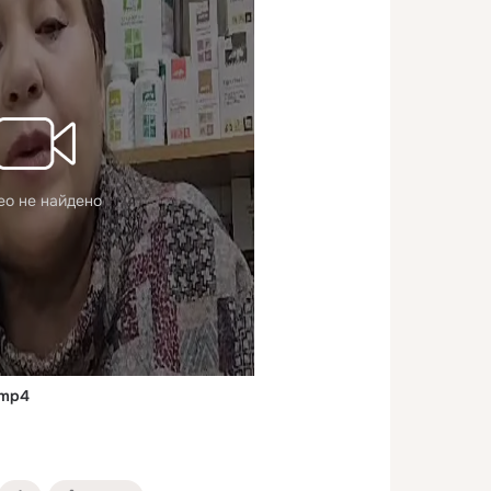
ео не найдено
.mp4