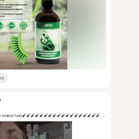
сс
а
 новостью🧨🧨🧨🧨🧨🧨🧨🧨🧨🧨🧨🧨🧨🧨🧨🧨🧨🧨
 ...