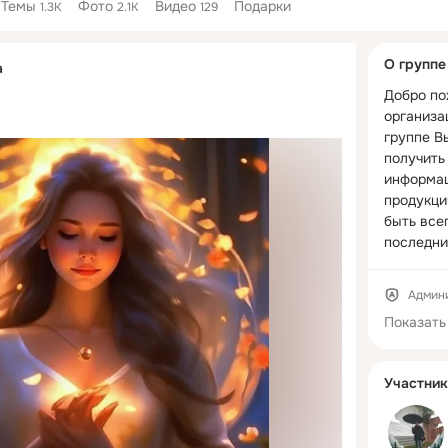
Темы
Фото
Видео
Подарки
1.3K
2.1K
129
Дополнитель
О группе
а
колонка
Добро по
организац
группе В
получить
информац
продукци
быть всег
последних
оператив
информац
Админ
событиях,
Показать
Так же у 
возможно
публично
Участник
интересу
группе ил
телефону