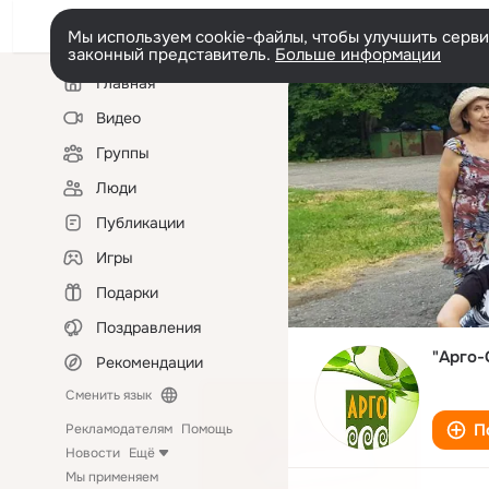
Мы используем cookie-файлы, чтобы улучшить сервис
законный представитель.
Больше информации
Левая
Главная
колонка
Видео
Группы
Люди
Публикации
Игры
Подарки
Поздравления
"Арго-
Рекомендации
Сменить язык
П
Рекламодателям
Помощь
Новости
Ещё
Мы применяем