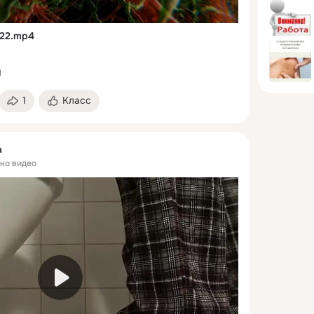
322.mp4
1
1
Класс
а
но видео