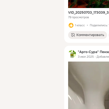
VID_20250703_173039_
79 просмотров
1 класс
Поделились: 
Комментировать
"Арго-Сура" Пенз
3 июл 2025
Добавле