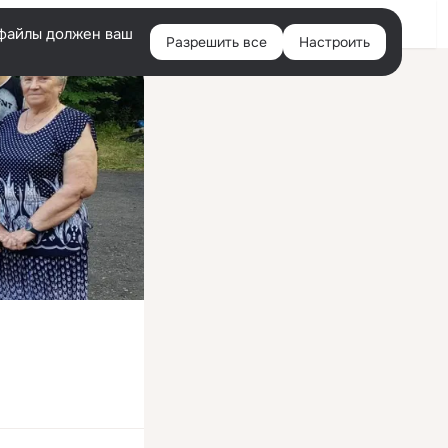
Войти
e-файлы должен ваш
Разрешить все
Настроить
Правая
колонка