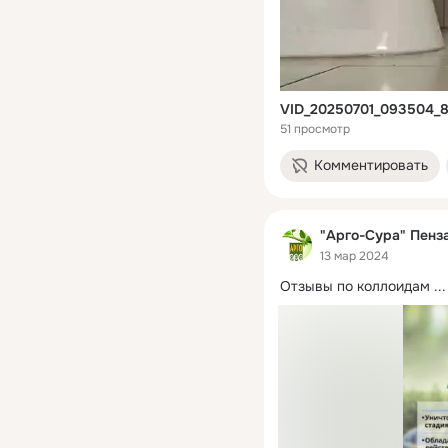
VID_20250701_093504_
51 просмотр
Комментировать
"Арго-Сура" Пенз
13 мар 2024
Отзывы по коллоидам
 ...