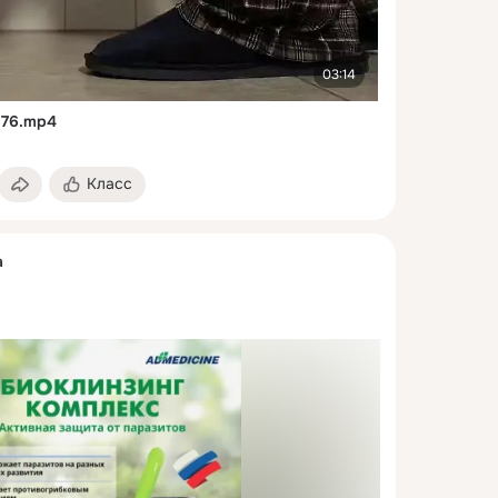
03:14
876.mp4
Класс
а