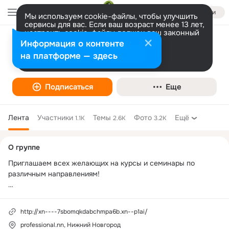
Войти
Мы используем cookie-файлы, чтобы улучшить
сервисы для вас. Если ваш возраст менее 13 лет,
настроить cookie-файлы должен ваш законный
представитель.
Больше информации
Информация о контенте
Центр Обучения "Профессионал"
Разрешить все
Настроить
на платформе — здесь
Образовательные курсы
Подписаться
Еще
Лента
Участники
Темы
Фото
Ещё
1.1K
2.6K
3.2K
Дополнительная
О группе
колонка
Приглашаем всех желающих на курсы и семинары по 
различным направлениям!

ОБУЧАЙСЯ!РАЗВИВАЙСЯ!ЗАРАБАТЫВАЙ!👍🏼 ✔ 
Автозаводский р-он 8 (964) 831 64 10,✔ Нижегородский р-он 
http://xn----7sbomqkdabchmpa6b.xn--p1ai/
8 (920) 007 82 20,✔ г. Дзержинск 8 (920) 053 20 53

professional.nn, Нижний Новгород