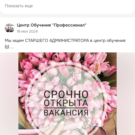
Центр обучения "Профессионал" на рынке уже более 10 
Показать еще
лет!!! Нашему качеству обучения можно доверять! Если 
учиться-то только у ПРОФЕССИОНАЛов!
Центр Обучения "Профессионал"
18 июл 2024
Мы ищем СТАРШЕГО АДМИНИСТРАТОРА в центр обучения 
🙌
 ...