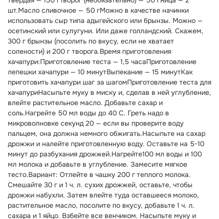
твердая — 150 гТворог (необязательно) — 50 гЯйца — 2 
шт.Масло сливочное — 50 гМожно в качестве начинки 
использовать сыр типа адыгейского или брынзы. Можно — 
осетинский или сулугуни. Или даже голландский. Скажем, 
300 г брынзы (посолить по вкусу, если не хватает 
солености) и 200 г творога.Время приготовления 
хачапури:Приготовление теста — 1,5 часаПриготовление 
лепешки хачапури — 10 минутВыпекание — 15 минутКак 
приготовить хачапури шаг за шагомПриготовление теста для 
хачапуриНасыпьте муку в миску и, сделав в ней углубление, 
влейте растительное масло. Добавьте сахар и 
соль.Нагрейте 50 мл воды до 40 С. Греть надо в 
микроволновке секунд 20 — если вы проверите воду 
пальцем, она должна немного обжигать.Насыпьте на сахар 
дрожжи и налейте приготовленную воду. Оставьте на 5-10 
минут до разбухания дрожжей.Нагрейте100 мл воды и 100 
мл молока и добавьте в углубление. Замесите мягкое 
тесто.Вариант: Отлейте в чашку 200 г теплого молока. 
Смешайте 30 г и 1 ч. л. сухих дрожжей, оставьте, чтобы 
дрожжи набухли. Затем влейте туда оставшееся молоко, 
растительное масло, посолите по вкусу, добавьте 1 ч. л. 
сахара и 1 яйцо. Взбейте все венчиком. Насыпьте муку и 