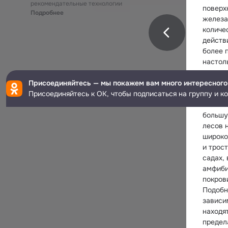
рекомендательные технологии
поверх
Подробнее
железа
количе
действ
более 
настол
очень 
Присоединяйтесь — мы покажем вам много интересного
оказыв
Присоединяйтесь к ОК, чтобы подписаться на группу и к
также 
что кв
большу
лесов 
широко
и трост
садах, 
амфиби
покров
Подобн
зависи
находят
предел