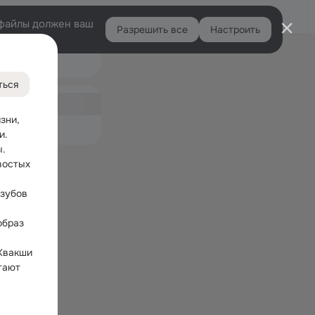
Войти
e-файлы должен ваш
Разрешить все
Настроить
Правая
колонка
ться
ная
ни, 
емые
и.
. 
остых 
зубов 
браз 
Квакши 
ают 