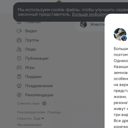
Мы используем cookie-файлы, чтобы улучшить сервис
законный представитель.
Больше информации
Левая
Главная
колонка
Животные Вкусы
Видео
Группы
Больши
Люди
поэтом
Публикации
Однако
Квакши
Игры
земнов
Подарки
особен
на вер
Поздравления
предст
Рекомендации
жизни, 
резона
Сменить язык
живут 
Рекламодателям
Помощь
три вид
Новости
Ещё
Все др
Мы применяем
конечн