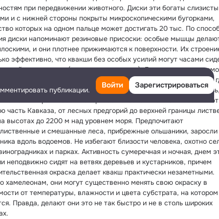
ностям при передвижении животного. Диски эти богаты слизисты
ми и с нижней стороны покрыты микроскопическими бугорками, 
ство которых на одном пальце может достигать 20 тыс. По способ
ия диски напоминают резиновые присоски: особые мышцы делают
плоскими, и они плотнее прижимаются к поверхности. Их строение
ько эффективно, что квакши без особых усилий могут часами сиде
гладкой поверхности (например, на стекле). Дополнительную помо
ает и своеобразное ячеистое строение кожи на горле и брюшке, гд
Войти
Зарегистрироваться
омментировать публикации.
расположены специальные железы. Они выделяют клейкую слизь, 
акша как бы прилипает к поверхности.Восточные квакши заселяют 
ю часть Кавказа, от лесных предгорий до верхней границы листве
на высотах до 2200 м над уровнем моря. Предпочитают 
лиственные и смешанные леса, прибрежные ольшаники, заросли 
ника вдоль водоемов. Не избегают близости человека, охотно сел
виноградниках и парках. Активность сумеречная и ночная, днем эт
и неподвижно сидят на ветвях деревьев и кустарников, причем 
ительственная окраска делает квакш практически незаметными. 
о хамелеонам, они могут существенно менять свою окраску в 
мости от температуры, влажности и цвета субстрата, на котором 
ся. Правда, делают они это не так быстро и не в столь широких 
ах.