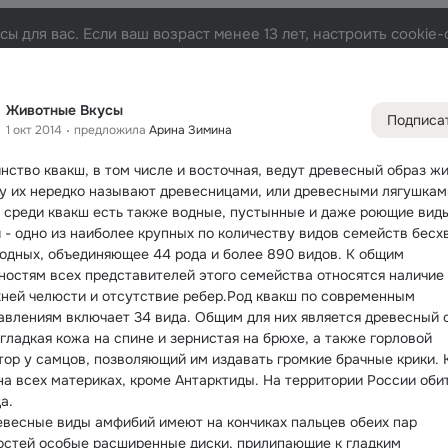
ы для вас. Если ваш возраст менее 13 лет, настроить cooki
Лента
Участники
Темы
Фото
Видео
Подарки
14
213
73
Животные Вкусы
Подписа
1 окт 2014
предложила
Арина Зимина
Дополнитель
колонка
Всё
213
нство квакш, в том числе и восточная, ведут древесный образ жиз
Обсужда
у их нередко называют древесницами, или древесными лягушкам
 среди квакш есть также водные, пустынные и даже роющие виды
 - одно из наиболее крупных по количеству видов семейств бесхв
одных, объединяющее 44 рода и более 890 видов. К общим 
ностям всех представителей этого семейства относятся наличие 
хней челюсти и отсутствие ребер.Род квакш по современным 
авлениям включает 34 вида. Общим для них является древесный о
гладкая кожа на спине и зернистая на брюхе, а также горловой 
тор у самцов, позволяющий им издавать громкие брачные крики. 
на всех материках, кроме Антарктиды. На территории России обит
а.
евесные виды амфибий имеют на кончиках пальцев обеих пар 
остей особые расширенные диски, прилипающие к гладким 