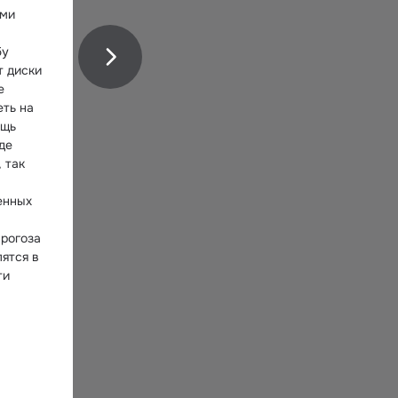
ми 
у 
 диски 
 
ть на 
щь 
е 
так 
нных 
рогоза 
ятся в 
и 