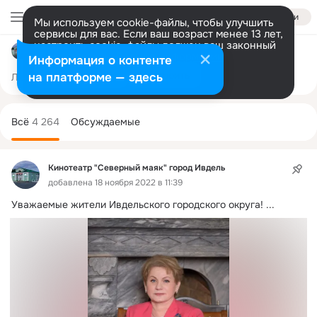
Войти
Мы используем cookie-файлы, чтобы улучшить
сервисы для вас. Если ваш возраст менее 13 лет,
настроить cookie-файлы должен ваш законный
Кинотеатр "Северный маяк" город Ивдель
представитель.
Больше информации
Информация о контенте
Разрешить все
Настроить
на платформе — здесь
Лента
Участники
Темы
Фото
Ещё
1.9K
4.2K
9.6K
Дополнительная
колонка
Всё
4 264
Обсуждаемые
Кинотеатр "Северный маяк" город Ивдель
добавлена 18 ноября 2022 в 11:39
Уважаемые жители Ивдельского городского округа!
 ...