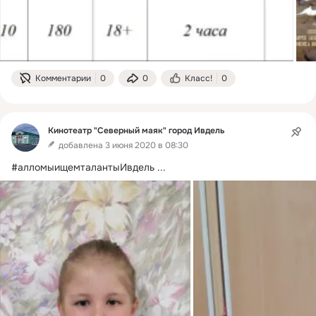
Комментарии
0
0
Класс!
0
Кинотеатр "Северный маяк" город Ивдель
добавлена 3 июня 2020 в 08:30
#алломыищемталантыИвдель
 ...