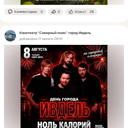
Комментарии
0
0
Класс!
26
Кинотеатр "Северный маяк" город Ивдель
добавлена 17 июля в 09:15