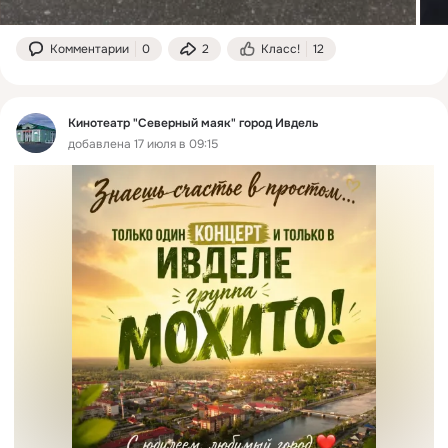
Комментарии
0
2
Класс!
12
Кинотеатр "Северный маяк" город Ивдель
добавлена 17 июля в 09:15