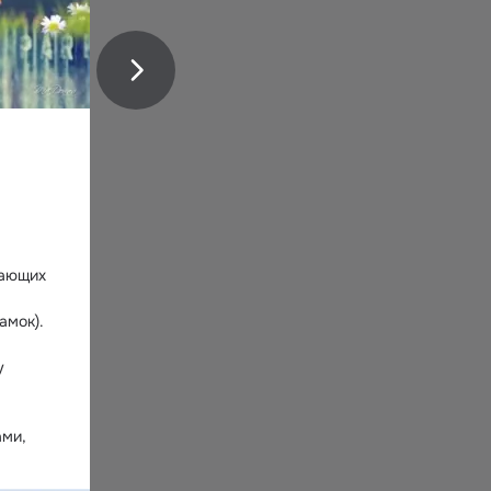
ающих 
мок).

 
ми, 