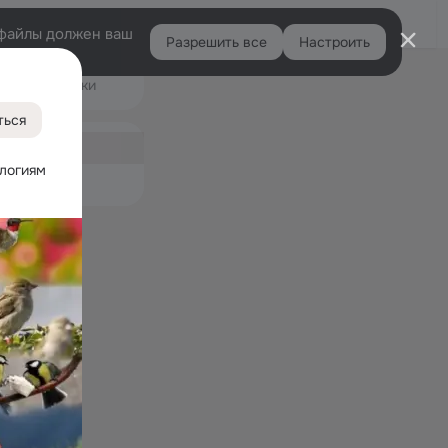
Войти
e-файлы должен ваш
Разрешить все
Настроить
Правая
Подарки
колонка
10K
ться
ная
939
логиям 
емые