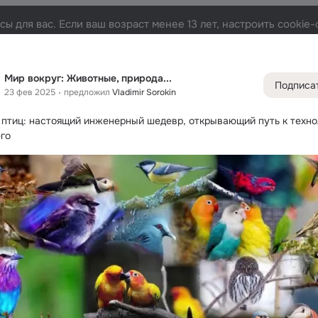
ы для вас. Если ваш возраст менее 13 лет, настроить cooki
рирода...
Лента
Участники
Темы
Фото
Видео
139K
135K
330K
Мир вокруг: Животные, природа...
Подписа
23 фев 2025
предложил
Vladimir Sorokin
Дополнитель
колонка
Всё
135 
 птиц: настоящий инженерный шедевр, открывающий путь к техно
Обсужда
го