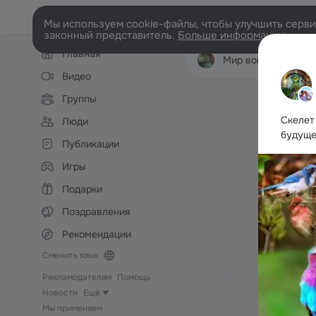
Мы используем cookie-файлы, чтобы улучшить сервис
законный представитель.
Больше информации
Левая
Главная
колонка
Мир вокруг: Животные, п
Видео
Группы
Скелет
Люди
будуще
Публикации
Игры
Подарки
Поздравления
Рекомендации
Сменить язык
Рекламодателям
Помощь
Новости
Ещё
Мы применяем