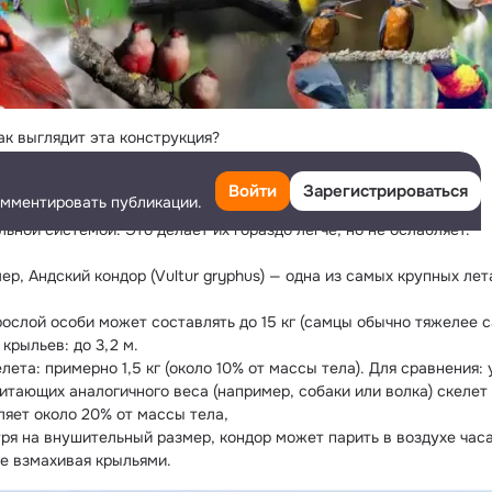
ак выглядит эта конструкция?

е кости

Войти
Зарегистрироваться
омментировать публикации.
 кости у птиц содержат воздушные полости, соединённые с 
ьной системой. Это делает их гораздо легче, но не ослабляет.

ер, Андский кондор (Vultur gryphus) — одна из самых крупных лет
рослой особи может составлять до 15 кг (самцы обычно тяжелее са
крыльев: до 3,2 м.

лета: примерно 1,5 кг (около 10% от массы тела). Для сравнения: у
итающих аналогичного веса (например, собаки или волка) скелет 
ляет около 20% от массы тела,

ря на внушительный размер, кондор может парить в воздухе часа
не взмахивая крыльями.