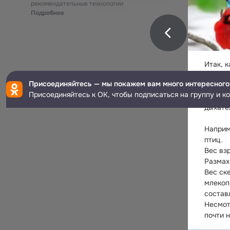
рекомендательные технологии
Подробнее
Итак, к
1. Полы
Присоединяйтесь — мы покажем вам много интересного
Присоединяйтесь к ОК, чтобы подписаться на группу и к
Многие
дыхател
Наприм
птиц.

Вес вз
Размах 
Вес ске
млекоп
состав
Несмот
почти 