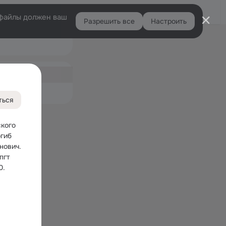
Войти
e-файлы должен ваш
Разрешить все
Настроить
Правая
колонка
ная
емые
ться
кого 
гиб 
нович.
гт 
0.