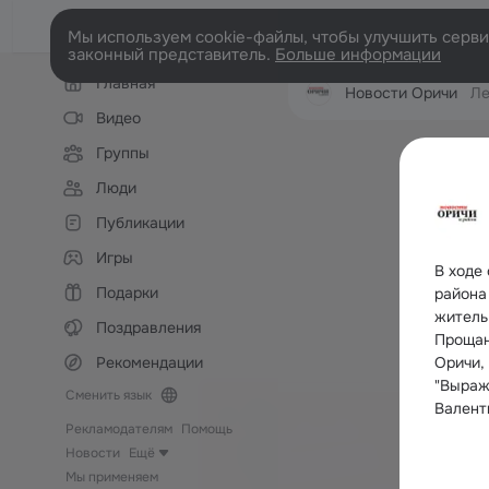
Мы используем cookie-файлы, чтобы улучшить сервис
законный представитель.
Больше информации
Левая
Главная
колонка
Новости Оричи
Ле
Видео
Группы
Люди
Публикации
Игры
В ходе
Подарки
района
житель
Поздравления
Прощан
Рекомендации
Оричи,
"Выраж
Сменить язык
Валент
Рекламодателям
Помощь
Новости
Ещё
Мы применяем