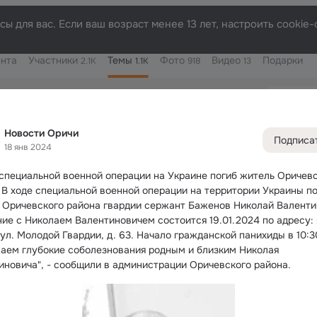
ы для вас. Если ваш возраст менее 13 лет, настроить cooki
нта
Участники
Темы
Фото
Видео
Подарки
2.1K
1.1K
918
13
Дополнитель
колонка
Всё
1 102
Обсужда
Новости Оричи
Подписа
18 янв 2024
 специальной военной операции на Украине погиб житель Оричевс
 В ходе специальной военной операции на территории Украины по
 Оричевского района гвардии сержант Баженов Николай Валенти
ие с Николаем Валентиновичем состоится 19.01.2024 по адресу: п
 ул. Молодой Гвардии, д. 63. Начало гражданской панихиды в 10:3
аем глубокие соболезнования родным и близким Николая 
иновича", - сообщили в администрации Оричевского района.