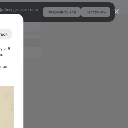
Войти
e-файлы должен ваш
Разрешить все
Настроить
Правая
Подарки
колонка
ться
ная
руга
 В 
емые
ь 
ние 