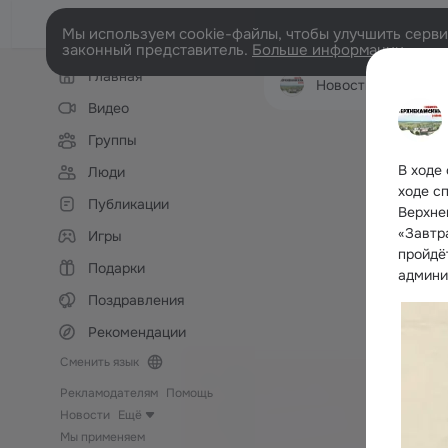
Мы используем cookie-файлы, чтобы улучшить сервис
законный представитель.
Больше информации
Левая
Главная
колонка
Новости Верхнекамског
Видео
Группы
В ходе
Люди
ходе с
Публикации
Верхне
«Завтр
Игры
пройдёт
Подарки
админи
Поздравления
Рекомендации
Сменить язык
Рекламодателям
Помощь
Новости
Ещё
Мы применяем