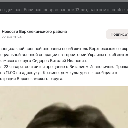
ы для вас. Если ваш возраст менее 13 лет, настроить cooki
о района
Лента
Участники
Темы
Фото
Видео
2.8K
785
479
1
Новости Верхнекамского района
Подписа
22 янв 2024
Дополнитель
колонка
Всё
785
 специальной военной операции погиб житель Верхнекамского ок
Обсужда
пециальной военной операции на территории Украины погиб жител
камского округа Сидоров Виталий Иванович.
а, 23 января, состоится прощание с Виталием Ивановичем. Проща
 в 11:00 по адресу: д. Кочкино, дом культуры», - сообщили в 
страции Верхнекамского округа.