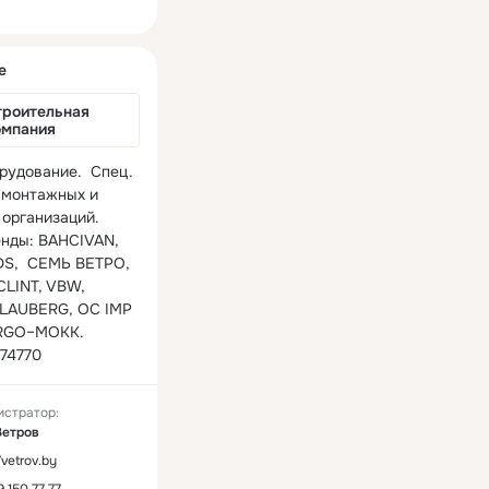
ная
е
роительная 
омпания
рудование.  Cпец. 
 монтажных и 
организаций.

нды: BAHCIVAN, 
,  СЕМЬ ВЕТРО, 
LINT, VBW, 
LAUBERG, OC IMP 
RGO–MOKK.

74770
истратор:
Ветров
7vetrov.by