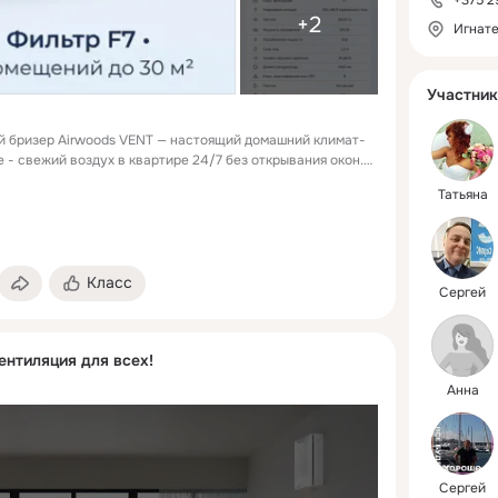
+375 29
+2
Игнате
Участник
й бризер Airwoods VENT — настоящий домашний климат-
 - свежий воздух в квартире 24/7 без открывания окон.
 надёжность, тишина и интеллектуальная регулировка
Татьяна
 и бактерии с помощью фильтра F7 и дополнительного
9 дБ(А) — тише обычного разговора. Идеально для
🔹 Приток 80 м³/ч — достаточно для помещений до 30 м²
благодаря вентилятору и оптимизированному нагреву 🔹
ыли, насекомых и холодного воздуха при выключении,
Класс
Сергей
🔹 Защита от перегрева и короткого замыкания — без
нтиляция для всех!
Анна
Сергей