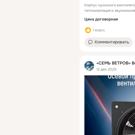
Корпус кухонного вентилято
теплоизоляция и звукоизоля
электродвигателем, располо
Цена договорная
Обеспечивает пере-дачу пот
Равномерный поток воздуха
1 класс
характеристикам структуры 
вентилятора с вперед загну
Комментировать
крышка для легкого техниче
воздуха обеспечивает возм
обслуживание
«СЕМЬ ВЕТРОВ» Ве
12 дек 2025