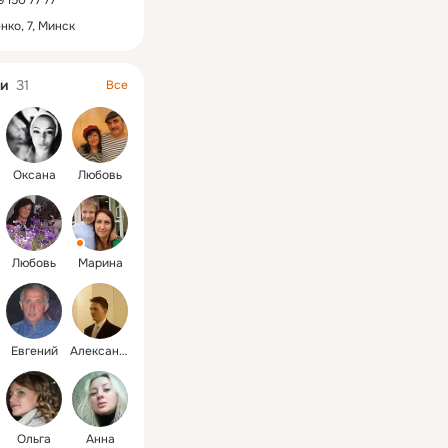
 150 77 77
нко, 7, Минск
и
31
Все
Оксана
Любовь
Любовь
Марина
Евгений
Александр
Ольга
Анна