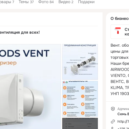
овары
Темы
Фото
Видео
Подарки
7
37
84
2
Дополнитель
О бизнес
колонка
Ст
нтиляция для всех!
к
Вент. обо
цены для
торговых 
Наши бре
AIRWOODS
VIENTO, C
ВЕНТС, B
KLIMA, T
УНП 1903
Админ
Семь 
http://