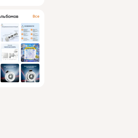
альбомов
Все