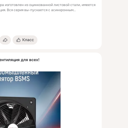
ра изготовлен из оцинкованной листовой стали, имеется
ция. Вся серия вы-пускается с асинхронным
женным вне зоны потока воздуха и с защитной крышкой.
ока воздуха при температуре не выше 120ºС.
 обеспечивается благодаря высоким аэродинамическим
лопастей рабочего колеса вентилятора. Рабочее колесо
тыми лопатками. Корпус из оцинкованной стали. Имеется
Класс
ского обслуживания. Отсутствие мотора вне зоны потока
ожность работы в высокотемпературной среде. Легкое
нтиляция для всех!