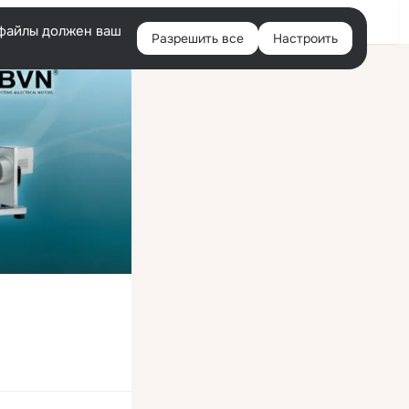
Войти
e-файлы должен ваш
Разрешить все
Настроить
Правая
колонка