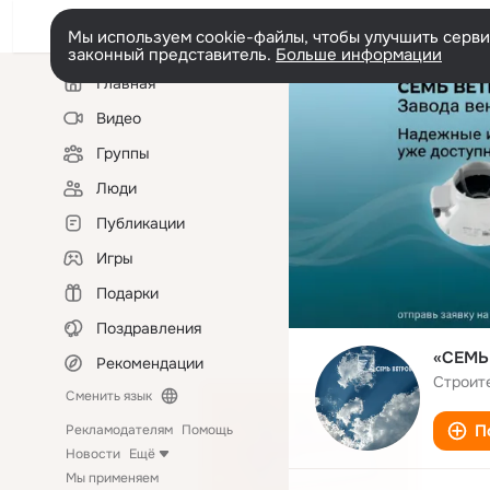
Мы используем cookie-файлы, чтобы улучшить сервис
законный представитель.
Больше информации
Левая
Главная
колонка
Видео
Группы
Люди
Публикации
Игры
Подарки
Поздравления
«СЕМЬ 
Рекомендации
Строит
Сменить язык
П
Рекламодателям
Помощь
Новости
Ещё
Мы применяем