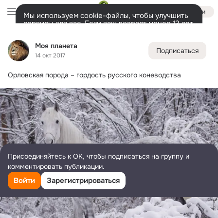
Войти
Мы используем cookie-файлы, чтобы улучшить
сервисы для вас. Если ваш возраст менее 13 лет,
настроить cookie-файлы должен ваш законный
Моя планета
представитель.
Больше информации
Моя планета
Подписаться
Разрешить все
Настроить
Лента
Участники
Темы
Фото
Ещё
23K
275
20K
14 окт 2017
Орловская порода – гордость русского коневодства
Дополнительная
колонка
Всё
275
Обсуждаемые
Присоединяйтесь к ОК, чтобы подписаться на группу и
комментировать публикации.
Войти
Зарегистрироваться