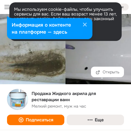
Войти
Мы используем cookie-файлы, чтобы улучшить
сервисы для вас. Если ваш возраст менее 13 лет,
настроить cookie-файлы должен ваш законный
представитель.
Больше информации
Информация о контенте
Разрешить все
Настроить
на платформе — здесь
Открыть
Продажа Жидкого акрила для
реставрации ванн
Мелкий ремонт, муж на час
Подписаться
Еще