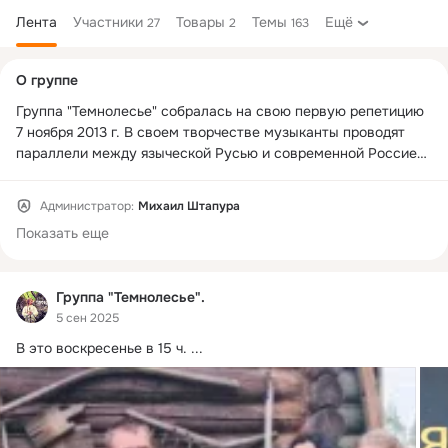
Лента
Участники
Товары
Темы
Ещё
27
2
163
Дополнительная
О группе
колонка
Группа "Темнолесье" собралась на свою первую репетицию 
7 ноября 2013 г. В своем творчестве музыканты проводят 
параллели между языческой Русью и современной Россией, 
подчёркивая их мощными аккордами и экстремальным 
вокалом
Администратор:
Михаил Штапура
Показать еще
Группа "Темнолесье".
5 сен 2025
В это воскресенье в 15 ч.
 ...