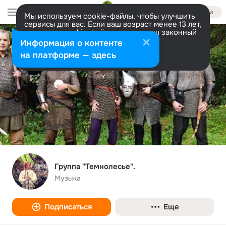
Войти
Мы используем cookie-файлы, чтобы улучшить
сервисы для вас. Если ваш возраст менее 13 лет,
настроить cookie-файлы должен ваш законный
представитель.
Больше информации
Информация о контенте
Разрешить все
Настроить
на платформе — здесь
Группа "Темнолесье".
Музыка
Подписаться
Еще